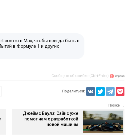
t.com.ru в Max, чтобы всегда быть в
бытий в Формуле 1 и других
Сообщить об ошибке (Ctrl+Enter)
Поделиться:
Позже →
Джеймс Ваулз: Сайнс уже
и
помог нам с разработкой
новой машины