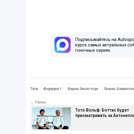
Подписывайтесь на Autospor
курсе самых актуальных со
гоночных сериях
Теги:
Формула 1
Берни Экклстоун
Льюис Хэмилтон
← Ранее
Тото Вольф: Боттас будет
присматривать за Антонелл