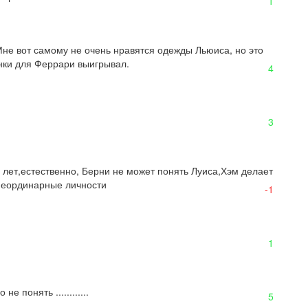
1
не вот самому не очень нравятся одежды Льюиса, но это 
онки для Феррари выигрывал.
4
3
 лет,естественно, Берни не может понять Луиса,Хэм делает 
 неординарные личности
-1
1
 понять ............
5