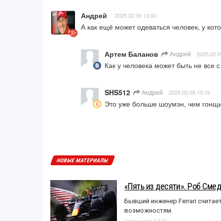
Андрей
2025.02.09 13:00
А как ещё может одеваться человек, у кото
Артем Баланов
Андрей
2025.02.0
Как у человека может быть не все 
SHS512
Андрей
2025.02.09 13:16
Это уже больше шоумэн, чем гонщи
НОВЫЕ МАТЕРИАЛЫ
«Пять из десяти». Роб Смед
Бывший инженер Ferrari считае
возможностям.