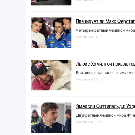
Сегодня в 17:01
Планирует ли Макс Ферста
Четырёхкратный чемпион мира 
Сегодня в 16:05
Льюис Хэмилтон показал с
Британец поделился снимками 
Сегодня в 15:09
Эмерсон Фиттипальди: Уход
Двукратный чемпион мира Ф1 н
Сегодня в 14:12