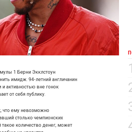
П
мулы 1 Берни Экклстоун
ить имидж. 94-летний англичанин
и и активностью вне гонок
ет от себя публику.
к, что ему невозможно
равший столько чемпионских
 такое количество денег, может