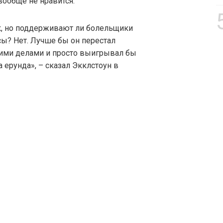
ообще не нравится.
к, но поддерживают ли болельщики
сы? Нет. Лучше бы он перестал
гими делами и просто выигрывал бы
а ерунда», – сказал Экклстоун в