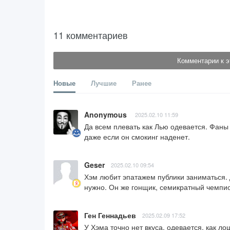
11 комментариев
Комментарии к э
Новые
Лучшие
Ранее
Anonymous
2025.02.10 11:59
Да всем плевать как Лью одевается. Фаны 
даже если он смокинг наденет.
Geser
2025.02.10 09:54
Хэм любит эпатажем публики заниматься. Д
нужно. Он же гонщик, семикратный чемпион
Ген Геннадьев
2025.02.09 17:52
У Хэма точно нет вкуса, одевается, как ло