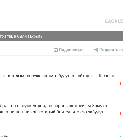
той теме были закрыты
Подписаться
Поделиться
его и голым на руках носить будут, а хейтеры - обплюют 
-1
ело не в вкусе Берни, он спрашивает зачем Хэму это 
, а не поп-певец, который боится, что его забудут.
-1
шара.