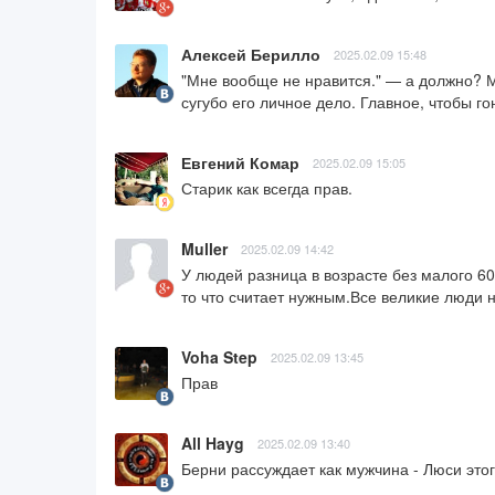
Алексей Берилло
2025.02.09 15:48
"Мне вообще не нравится." — а должно? М
сугубо его личное дело. Главное, чтобы г
Евгений Комар
2025.02.09 15:05
Старик как всегда прав.
Muller
2025.02.09 14:42
У людей разница в возрасте без малого 60
то что считает нужным.Все великие люди
Voha Step
2025.02.09 13:45
Прав
All Hayg
2025.02.09 13:40
Берни рассуждает как мужчина - Люси этого не