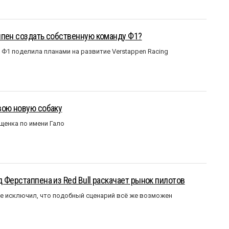
ппен создать собственную команду Ф1?
Ф1 поделила планами на развитие Verstappen Racing
вою новую собаку
щенка по имени Гало
 Ферстаппена из Red Bull раскачает рынок пилотов
е исключил, что подобный сценарий всё же возможен