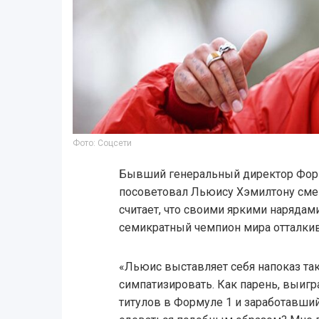
Фото: Соцсети
Бывший генеральный директор Фор
посоветовал Льюису Хэмилтону смен
считает, что своими яркими нарядам
семикратный чемпион мира отталкива
«Льюис выставляет себя напоказ та
симпатизировать. Как парень, выиг
титулов в Формуле 1 и заработавший