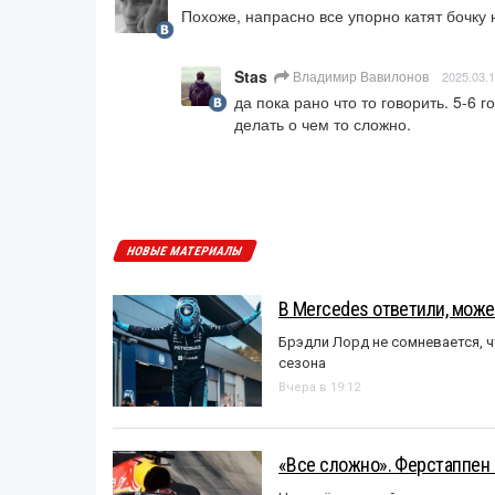
Похоже, напрасно все упорно катят бочку 
Stas
Владимир Вавилонов
2025.03.1
да пока рано что то говорить. 5-6 г
делать о чем то сложно.
НОВЫЕ МАТЕРИАЛЫ
В Mercedes ответили, может
Брэдли Лорд не сомневается, 
сезона
Вчера в 19:12
«Все сложно». Ферстаппен 