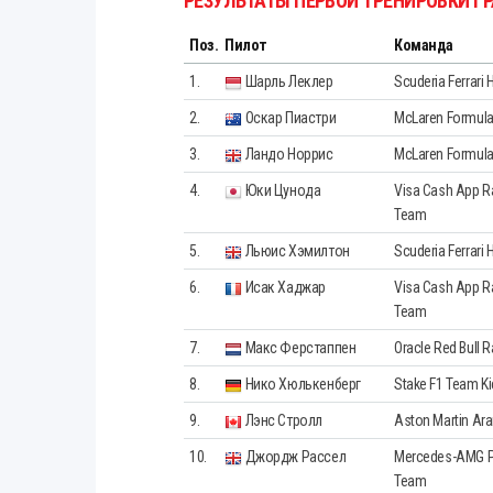
РЕЗУЛЬТАТЫ ПЕРВОЙ ТРЕНИРОВКИ Г
Поз.
Пилот
Команда
1.
Шарль Леклер
Scuderia Ferrari 
2.
Оскар Пиастри
McLaren Formula
3.
Ландо Норрис
McLaren Formula
4.
Юки Цунода
Visa Cash App Ra
Team
5.
Льюис Хэмилтон
Scuderia Ferrari 
6.
Исак Хаджар
Visa Cash App Ra
Team
7.
Макс Ферстаппен
Oracle Red Bull 
8.
Нико Хюлькенберг
Stake F1 Team Ki
9.
Лэнс Стролл
Aston Martin Ar
10.
Джордж Рассел
Mercedes-AMG P
Team