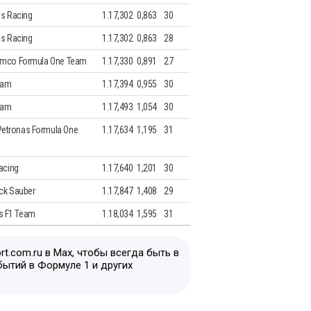
ms Racing
1.17,302
0,863
30
ms Racing
1.17,302
0,863
28
amco Formula One Team
1.17,330
0,891
27
eam
1.17,394
0,955
30
eam
1.17,493
1,054
30
etronas Formula One
1.17,634
1,195
31
Racing
1.17,640
1,201
30
ck Sauber
1.17,847
1,408
29
 F1 Team
1.18,034
1,595
31
t.com.ru в Max, чтобы всегда быть в
бытий в Формуле 1 и других