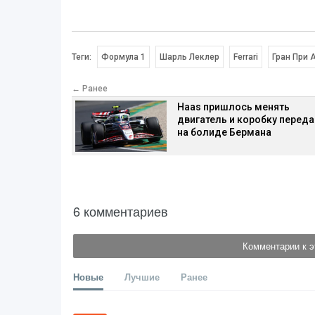
Теги:
Формула 1
Шарль Леклер
Ferrari
Гран При 
← Ранее
Haas пришлось менять
двигатель и коробку переда
на болиде Бермана
6 комментариев
Комментарии к э
Новые
Лучшие
Ранее