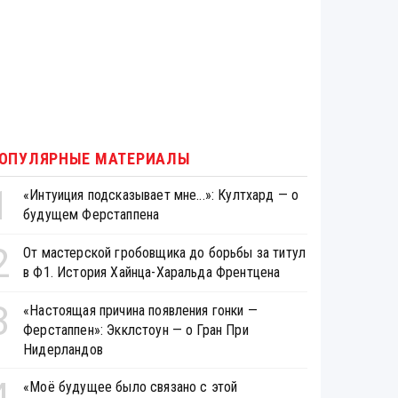
ОПУЛЯРНЫЕ МАТЕРИАЛЫ
1
«Интуиция подсказывает мне...»: Култхард — о
будущем Ферстаппена
2
От мастерской гробовщика до борьбы за титул
в Ф1. История Хайнца-Харальда Френтцена
3
«Настоящая причина появления гонки —
Ферстаппен»: Экклстоун — о Гран При
Нидерландов
4
«Моё будущее было связано с этой