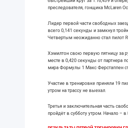
быстрейший круг за 1.16,439 и опер
преследователя, гонщика McLaren Ос
Лидер первой части свободных заез
всего 0,141 секунды и замкнул трой
Четвертым неожиданно стал пилот Ra
Хэмилтон свою первую пятницу за ру
месте в 0,420 секунды от партнера
мира Формулы 1 Макс Ферстаппен с
Участие в тренировке приняли 19 пи
утром на трассу не выехал.
Третья и заключительная часть своб
пройдёт в субботу утром. Начало – в 