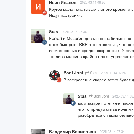
Иван Иванов
2025.03.14 08:26
Кругов мало накатывают, много времени в 
Ищут настройки.
Stas
2025.03.14 07:36
Ferrari и McLaren довольно стабильны на 
этом быстрые. RBR что на желтых, что на 
из медленных и средне скоростных. У mer
топлива машина крайне плохо управляетс
Boni Joni
Stas
2025.03.14 07:56
В воскресенье скорее всего будет д
Stas
Boni Joni
2025.03.14 08
да и завтра потеплеет может
что то придумать за ночь м
разобраться с таким балан
Владимир Вавилонов
2025.03.14 07:34