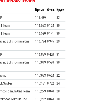
РАН ПРИ АВСТРАЛИИ
Время
Отст.
Круги
HP
1.16,439
32
 1 Team
1.16,563
0,124
30
 1 Team
1.16,580
0,141
30
cing Bulls Formula One
1.16,784
0,345
29
HP
1.16,859
0,420
31
cing Bulls Formula One
1.17,019
0,580
30
Racing
1.17,063
0,624
22
ck Sauber
1.17,161
0,722
24
amco Formula One Team
1.17,279
0,840
28
etronas Formula One
1.17,282
0,843
30