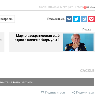
Сообщить об ошибке (Ctrl+Enter)
Поделиться:
Австралии
Позже →
Марко раскритиковал ещё
ч
одного новичка Формулы 1
той теме были закрыты
Подписаться
Поделиться