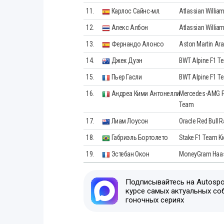
11.
Карлос Сайнс-мл.
Atlassian Willia
12.
Алекс Албон
Atlassian Willia
13.
Фернандо Алонсо
Aston Martin Ar
14.
Джек Дуэн
BWT Alpine F1 T
15.
Пьер Гасли
BWT Alpine F1 T
16.
Андреа Кими Антонелли
Mercedes-AMG P
Team
17.
Лиам Лоусон
Oracle Red Bull 
18.
Габриэль Бортолето
Stake F1 Team Ki
19.
Эстебан Окон
MoneyGram Haas
Подписывайтесь на Autospor
курсе самых актуальных со
гоночных сериях