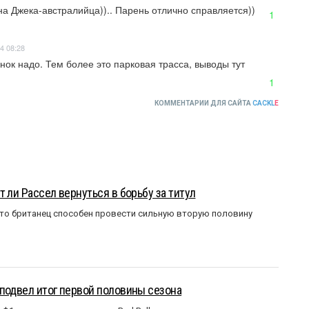
на Джека-австралийца)).. Парень отлично справляется))
1
4 08:28
онок надо. Тем более это парковая трасса, выводы тут 
1
КОММЕНТАРИИ ДЛЯ САЙТА
CACKL
E
 ли Рассел вернуться в борьбу за титул
что британец способен провести сильную вторую половину
подвел итог первой половины сезона