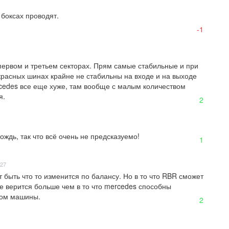
боксах проводят.

-1
первом и третьем секторах. Прям самые стабильные и при 
красных шинах крайне не стабильны на входе и на выходе 
cedes все еще хуже, там вообще с малым количеством 
я.
2
ождь, так что всё очень не предсказуемо!
1
:27
 быть что то изменится по балансу. Но в то что RBR сможет 
не верится больше чем в то что mercedes способны 
сом машины.
2