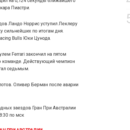
едил на 0,124 секунды ближайшего
кара Пиастри.
дов Ландо Норрис уступил Леклеру
ку сильнейших по итогам дня.
cing Bulls Юки Цунода.
лем Ferrari закончил на пятом
 по команде. Действующий чемпион
тал седьмым.
лотов. Оливер Берман после аварии
одных заездов Гран При Австралии
8:30 по мск