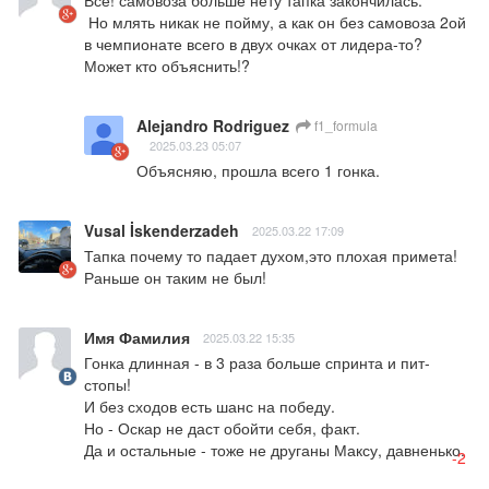
 Но млять никак не пойму, а как он без самовоза 2ой 
в чемпионате всего в двух очках от лидера-то? 
Может кто объяснить!?
Alejandro Rodriguez
f1_formula
2025.03.23 05:07
Объясняю, прошла всего 1 гонка.
Vusal İskenderzadeh
2025.03.22 17:09
Тапка почему то падает духом,это плохая примета!
Раньше он таким не был!
Имя Фамилия
2025.03.22 15:35
Гонка длинная - в 3 раза больше спринта и пит-
стопы!

И без сходов есть шанс на победу.

Но - Оскар не даст обойти себя, факт.

Да и остальные - тоже не друганы Максу, давненько.
-2