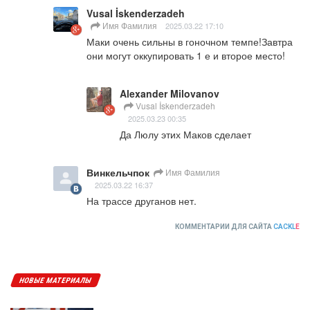
Vusal İskenderzadeh
Имя Фамилия
2025.03.22 17:10
Маки очень сильны в гоночном темпе!Завтра 
они могут оккупировать 1 е и второе место!
Alexander Milovanov
Vusal İskenderzadeh
2025.03.23 00:35
Да Люлу этих Маков сделает
Винкельчпок
Имя Фамилия
2025.03.22 16:37
На трассе друганов нет.
КОММЕНТАРИИ ДЛЯ САЙТА
CACKL
E
НОВЫЕ МАТЕРИАЛЫ