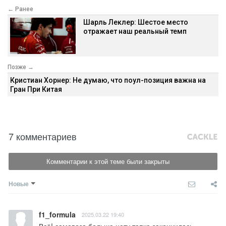
← Ранее
Шарль Леклер: Шестое место
отражает наш реальный темп
Позже →
Кристиан Хорнер: Не думаю, что поул-позиция важна на
Гран При Китая
7 комментариев
Комментарии к этой теме были закрыты
Новые
f1_formula
2025.03.22 19:40
Всё! самовоза больше нету тапка закончилась.
