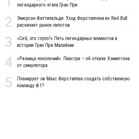
1
легендарного этапа Гран При
2
Эмерсон Фиттипальди: Уход Ферстаппена из Red Bull
раскачает рынок пилотов
3
«Себ, это глупо!» Пять легендарных моментов в
истории Гран При Малайзии
4
«Разница поколений». Пиастри – об отказе Хэмилтона
от симулятора
5
Планирует ли Макс Ферстаппен создать собственную
команду Ф1?