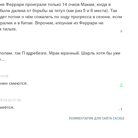
е Феррари проиграли только 14 очков Макам, когда в 
ла далека от борьбы за титул (как раз 5 и 6 места). Так 
удет потом о чём сожалеть по ходу прогресса в сезоне, если 
стралии и в Китае. Впрочем, клоунам из Феррари не 
 тильте.
4
полам, так П вдребезги. Мрак мрачный. Шарль хотя бы уже 
...
 14:09
онен смеются.
2
5.03.24 07:30
меётся.
-1
КОММЕНТАРИИ ДЛЯ САЙТА
CACKL
E