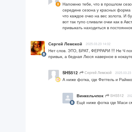
Напомню тебе, что в прошлом сезон
середине сезона у красных форма бы
что каждое очко на вес золота. И б
вот так тупо сливали очки как в Ав
привыкать находиться в постоянном
Сергей Лемской
2025.03.23 14:02
Нет слов. ЭТО, БРАТ, ФЕРРАРИ !!! Не Ч по
привык, а бедная Люся наверное в нокауте
SHS512
Сергей Лемской
2025.03.23
А ниже фотка, где Феттель и Райкк
Винкельчпок
SHS512
202
Ещё ниже фотка где Маси с