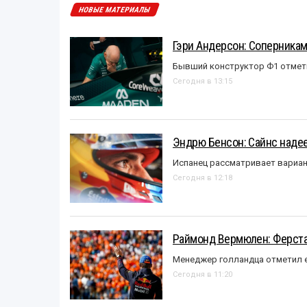
НОВЫЕ МАТЕРИАЛЫ
Гэри Андерсон: Соперникам
Бывший конструктор Ф1 отмет
Сегодня в 13:15
Эндрю Бенсон: Сайнс надеет
Испанец рассматривает вариан
Сегодня в 12:18
Раймонд Вермюлен: Ферста
Менеджер голландца отметил е
Сегодня в 11:20