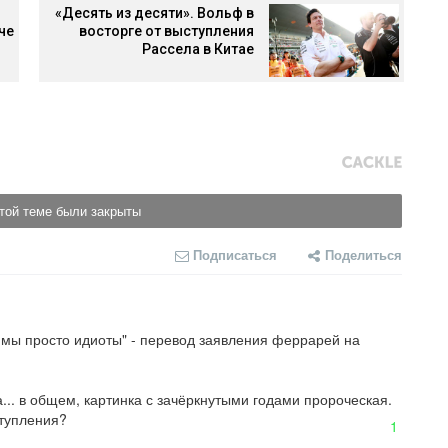
«Десять из десяти». Вольф в
че
восторге от выступления
Рассела в Китае
той теме были закрыты
Подписаться
Поделиться
мы просто идиоты" - перевод заявления феррарей на 
а... в общем, картинка с зачёркнутыми годами пророческая.

ступления?
1