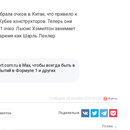
брала очков в Китае, что привело к
Кубке конструкторов. Теперь они
61 очко. Льюис Хэмилтон занимает
о время как Шарль Леклер
t.com.ru в Max, чтобы всегда быть в
бытий в Формуле 1 и других
Сообщить об ошибке (Ctrl+Enter)
Поделиться:
милтон
Позже →