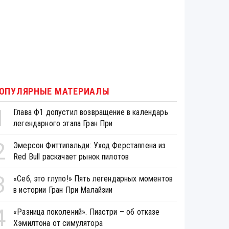
ОПУЛЯРНЫЕ МАТЕРИАЛЫ
1
Глава Ф1 допустил возвращение в календарь
легендарного этапа Гран При
2
Эмерсон Фиттипальди: Уход Ферстаппена из
Red Bull раскачает рынок пилотов
3
«Себ, это глупо!» Пять легендарных моментов
в истории Гран При Малайзии
4
«Разница поколений». Пиастри – об отказе
Хэмилтона от симулятора