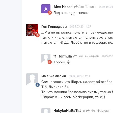
Alex Hasek
Alex Tanunin
2025.03.24
Лед в холодильнике.
Ген Геннадьев
2025.03.23 14:27
///Мы не пытались получить преимущество»
так или иначе, пытаются получить хоть ка
пытаются. ))) Да, Люсёк,  не в те двери, п
f1_formula
Ген Геннадьев
2025.03.
Хорош! 😁
Имя Фамилия
2025.03.23 14:14
Сомневаюсь, что Шарль жалеет об отобран
Т.б. Льюис (о 8).

То, что машина "позволила ехать", только 5
(Впрочем - и всем в/с Ферарии, тоже.)
HakykaHuBaTeJIb
Имя Фамилия