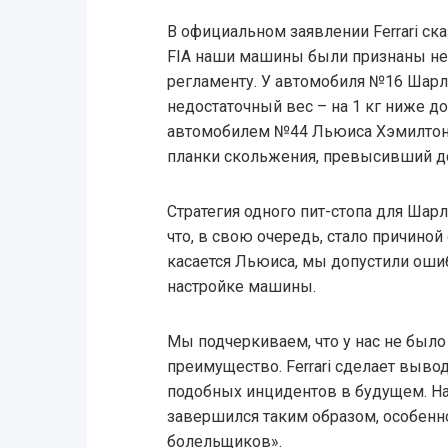
В официальном заявлении Ferrari ск
FIA наши машины были признаны не
регламенту. У автомобиля №16 Шар
недостаточный вес – на 1 кг ниже д
автомобилем №44 Льюиса Хэмилтон
планки скольжения, превысивший до
Стратегия одного пит-стопа для Шар
что, в свою очередь, стало причино
касается Льюиса, мы допустили ошиб
настройке машины.
Мы подчеркиваем, что у нас не было
преимущество. Ferrari сделает выво
подобных инцидентов в будущем. Нам
завершился таким образом, особенн
болельщиков».