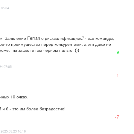
 05:34
. Заявление Ferrari о дисквалификации/// - все команды, 
кое-то преимущество перед конкурентами, а эти даже не 
охоже,  ты зашёл в том чёрном пальто. )))
9
24 07:05
-1
ных 10 очках.

 и 6 - это им более безрадостно!

-7
2025.03.23 16:16