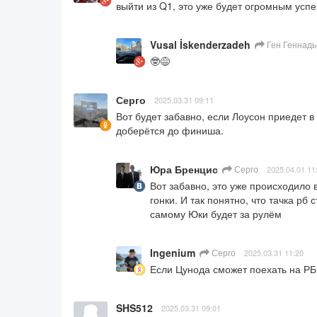
выйти из Q1, это уже будет огромным успе
Vusal İskenderzadeh
Ген Геннадь
🤓😅
Серго
2025.03.31 09:11
Вот будет забавно, если Лоусон приедет в 
доберётся до финиша.
Юра Бренцис
Серго
2025.04.01 11
Вот забавно, это уже происходило в
гонки. И так понятно, что тачка рб 
самому Юки будет за рулём
Ingenium
Серго
2025.03.31 11:20
Если Цунода сможет поехать на РБ,
SHS512
2025.03.31 09:01