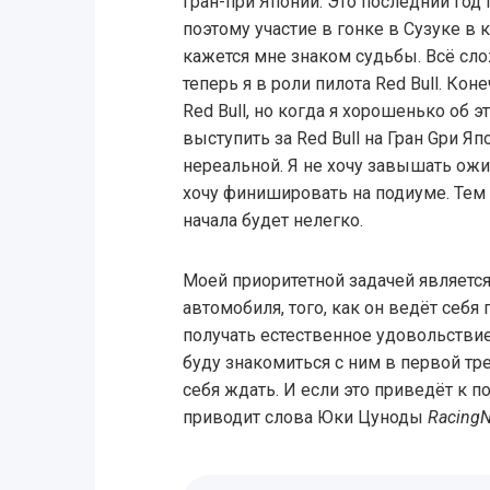
Гран-при Японии. Это последний год п
поэтому участие в гонке в Сузуке в к
кажется мне знаком судьбы. Всё сло
теперь я в роли пилота Red Bull. Кон
Red Bull, но когда я хорошенько об 
выступить за Red Bull на Гран Gри 
нереальной. Я не хочу завышать ожид
хочу финишировать на подиуме. Тем н
начала будет нелегко.
Моей приоритетной задачей являетс
автомобиля, того, как он ведёт себя
получать естественное удовольствие
буду знакомиться с ним в первой тре
себя ждать. И если это приведёт к п
приводит слова Юки Цуноды
Racing