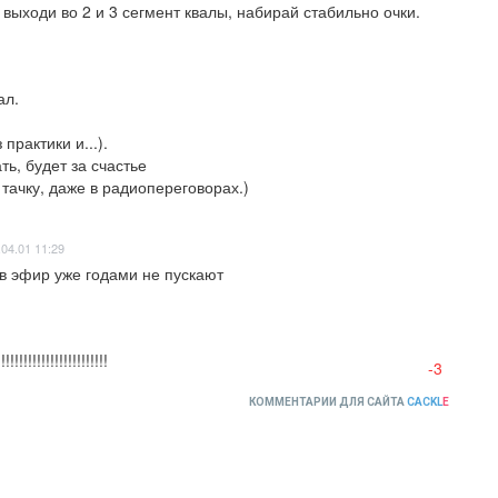
выходи во 2 и 3 сегмент квалы, набирай стабильно очки.
л.

рактики и...).

ь, будет за счастье

 тачку, даже в радиопереговорах.)
.04.01 11:29
 в эфир уже годами не пускают
!!!!!!!!!!!!!!!!!!
-3
КОММЕНТАРИИ ДЛЯ САЙТА
CACKL
E