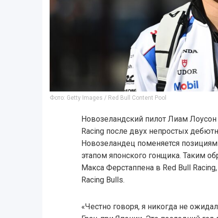
Фото: Getty Images / Red Bull Content Pool
Новозеландский пилот Лиам Лоусон л
Racing после двух непростых дебют
Новозеландец поменяется позициям
этапом японского гонщика. Таким об
Макса Ферстаппена в Red Bull Racing
Racing Bulls.
«Честно говоря, я никогда не ожидал,