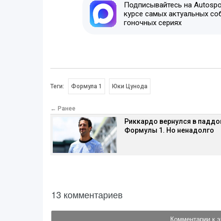
Подписывайтесь на Autospor
курсе самых актуальных со
гоночных сериях
Теги:
Формула 1
Юки Цунода
← Ранее
Риккардо вернулся в паддо
Формулы 1. Но ненадолго
13 комментариев
Комментарии к э