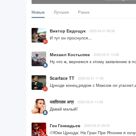
Новые
Лучшие
Ранее
Виктор Евдощук
2025.04.01 06:26
И тут он проснулся...
Михаил Костылюк
2025.03.31 13:26
Ну что ж, вернемся к этому заявлению в п
Scarface TT
2025.03.31 11:35
Цуноде конец,рядом с Максом он угаснет,
व्लादिस्लाव अग्र
2025.03.31 11:09
Давай малый!
Ген Геннадьев
2025.03.31 09:23
///Юки Цунода: На Гран При Японии я хочу