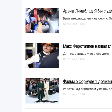
Арвид Линдблад: Я бы с уд
Британец нацелен и на серию S
Сегодня в 15:16
Макс Ферстаппен назвал гл
Для голландца — это его дочь
Сегодня в 14:15
Фильм о Формуле 1 должен
Работа над сиквелом уже нача
Сегодня в 13:14