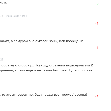
хом.
2
ев
2025.03.31 11:14
-1
очках, а самурай вне очковой зоны, или вообще не 
-1
:28
 обратную сторону... Тсуноду стратегия подводила эти 2 
странная, к тому ещё и не самая быстрая. Тут вопрос как 
 то этому, вероятно, будут рады все, кроме Лоусона)
-1