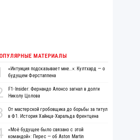
ОПУЛЯРНЫЕ МАТЕРИАЛЫ
1
«Интуиция подсказывает мне...»: Култхард — о
будущем Ферстаппена
2
F1-Insider: Фернандо Алонсо загнал в долги
Николу Цолова
3
От мастерской гробовщика до борьбы за титул
в Ф1. История Хайнца-Харальда Френтцена
4
«Моё будущее было связано с этой
командой»: Перес — об Aston Martin