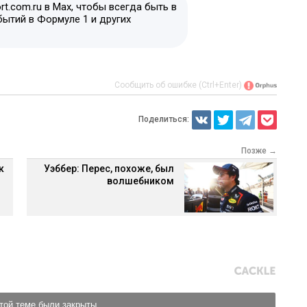
t.com.ru в Max, чтобы всегда быть в
бытий в Формуле 1 и других
Сообщить об ошибке (Ctrl+Enter)
Поделиться:
Позже →
к
Уэббер: Перес, похоже, был
волшебником
той теме были закрыты