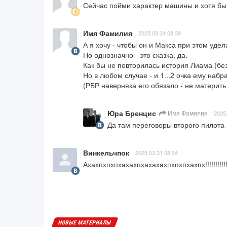
Сейчас пойми характер машины и хотя бы 
Имя Фамилия
2025.03.31 08:39
А я хочу - чтобы он и Макса при этом удела
Но однозначно - это сказка, да.

Как бы не повторилась история Лиама (без п
Но в любом случае - и 1...2 очка ему набрат
(РБР наверняка его обязало - не материть
Юра Бренцис
Имя Фамилия
2025
Да там переговоры второго пилота
Винкельчпок
2025.03.31 08:34
Ахахпхпхпхахахпхахахахпхпхпхахпх!!!!!!!!!!!!!!!!!
НОВЫЕ МАТЕРИАЛЫ