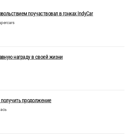
овольствием поучаствовал в гонках IndyCar
upercars
авную награду в своей жизни
 получить продолжение
лась