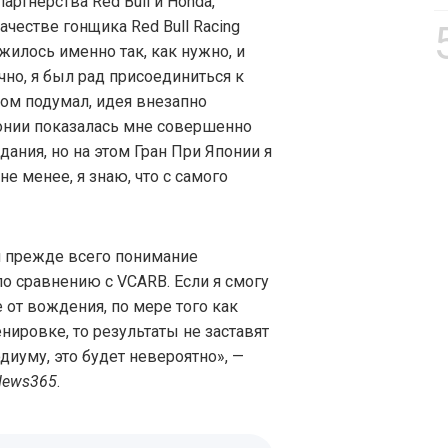
артнёрства Red Bull и Honda,
ачестве гонщика Red Bull Racing
жилось именно так, как нужно, и
ечно, я был рад присоединиться к
этом подумал, идея внезапно
Японии показалась мне совершенно
ания, но на этом Гран При Японии я
е менее, я знаю, что с самого
я прежде всего понимание
 по сравнению с VCARB. Если я смогу
 от вождения, по мере того как
нировке, то результаты не заставят
одиуму, это будет невероятно», —
News365
.