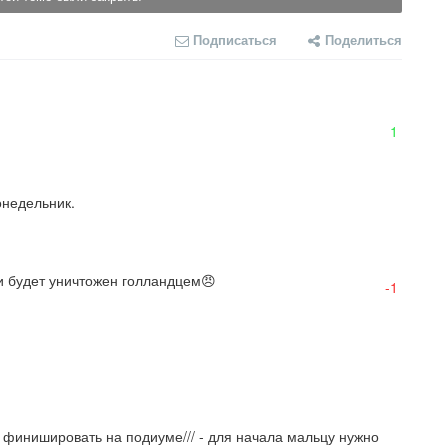
Подписаться
Поделиться
1
онедельник.
и будет уничтожен голландцем😠
-1
 финишировать на подиуме/// - для начала мальцу нужно 