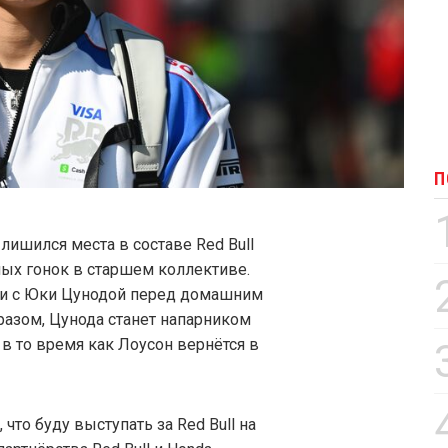
П
ишился места в составе Red Bull
ных гонок в старшем коллективе.
и с Юки Цунодой перед домашним
разом, Цунода станет напарником
, в то время как Лоусон вернётся в
 что буду выступать за Red Bull на