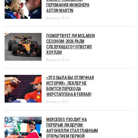
ПЕРЕМАНИВ ИНЖЕНЕРА
ASTON MARTIN
Вчера в 14:12
ПОЖЕРТВУЕТ ЛИ MCLAREN
СЕЗОНОМ-2026 РАДИ
СЛЕДУЮЩЕГО? ОТВЕТИЛ
ХОУЛДИ
Вчера в 13:15
«ЭТО БЫЛА БЫ ОТЛИЧНАЯ
ИСТОРИЯ». ЛЕКЛЕР НЕ
БОИТСЯ ПЕРЕХОДА
ФЕРСТАППЕНА В FERRARI
Вчера в 12:17
MERCEDES УХОДИТ НА
ПЕРЕРЫВ ЛИДЕРОМ:
АНТОНЕЛЛИ СТАЛ ГЛАВНЫМ
ОТКРЫТИЕМ ПЕРВОЙ