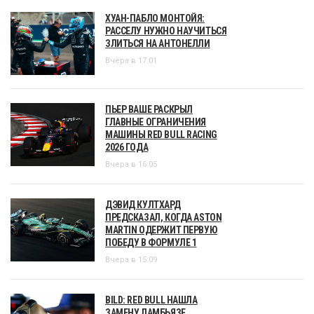
ХУАН-ПАБЛО МОНТОЙЯ:
РАССЕЛУ НУЖНО НАУЧИТЬСЯ
ЗЛИТЬСЯ НА АНТОНЕЛЛИ
Вчера в 17:01
ПЬЕР ВАШЕ РАСКРЫЛ
ГЛАВНЫЕ ОГРАНИЧЕНИЯ
МАШИНЫ RED BULL RACING
2026 ГОДА
Вчера в 16:05
ДЭВИД КУЛТХАРД
ПРЕДСКАЗАЛ, КОГДА ASTON
MARTIN ОДЕРЖИТ ПЕРВУЮ
ПОБЕДУ В ФОРМУЛЕ 1
Вчера в 15:09
BILD: RED BULL НАШЛА
ЗАМЕНУ ЛАМБЬЯЗЕ,