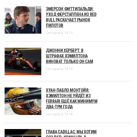
ЭМЕРСОН ФИТТИПАЛЬДИ:
УХОД ФЕРСТАППЕНА ИЗ RED
BULL РАСКАЧАЕТ РЫНОК
ПИЛОТОВ
Сегодня в 14:12
ДЖОННИ ХЕРБЕРТ: В
ШТРАФАХ ХЭМИЛТОНА
ВИНОВАТ ТОЛЬКО ОН САМ
Сегодня в 13:14
ХУАН-ПАБЛО МОНТОЙЯ:
ХЭМИЛТОН НЕ УЙДЁТ ИЗ
FERRARI ЕЩЁ КАК МИНИМУМ
ДВА-ТРИ ГОДА
Сегодня в 12:18
ГЛАВА CADILLAC: МЫ ХОТИМ