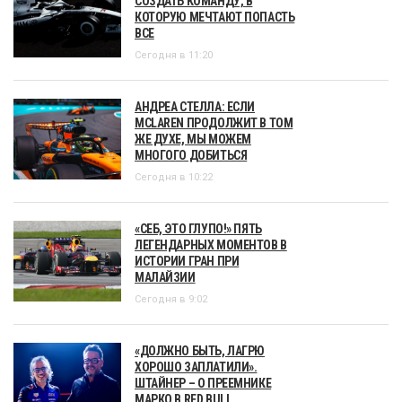
СОЗДАТЬ КОМАНДУ, В
КОТОРУЮ МЕЧТАЮТ ПОПАСТЬ
ВСЕ
Сегодня в 11:20
АНДРЕА СТЕЛЛА: ЕСЛИ
MCLAREN ПРОДОЛЖИТ В ТОМ
ЖЕ ДУХЕ, МЫ МОЖЕМ
МНОГОГО ДОБИТЬСЯ
Сегодня в 10:22
«СЕБ, ЭТО ГЛУПО!» ПЯТЬ
ЛЕГЕНДАРНЫХ МОМЕНТОВ В
ИСТОРИИ ГРАН ПРИ
МАЛАЙЗИИ
Сегодня в 9:02
«ДОЛЖНО БЫТЬ, ЛАГРЮ
ХОРОШО ЗАПЛАТИЛИ».
ШТАЙНЕР – О ПРЕЕМНИКЕ
МАРКО В RED BULL