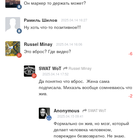
Он маркер то держать может?
Рамиль Шилов
2025.04.14 16:27
Ну хоть что-то позитивное!!!
Russel Minay
2025.04.14 16:06
Это вброс? Где видео?
-6
SWAT WoT
Russel Minay
2025.04.14 17:52
Да понятно что вброс.  Жена сама 
подписала. Михаэль вообще сомневаюсь что 
жив.
-2
Anonymous
SWAT WoT
2025.04.15 09:41
Формально он жив, но мозг, который 
делает человека человеком, 
поврежден безвозвратно. Не знаю. 