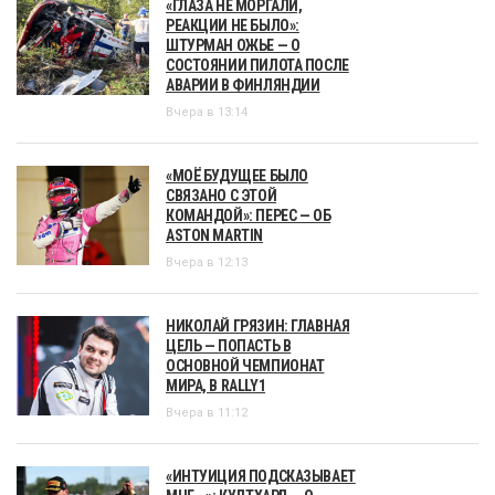
«ГЛАЗА НЕ МОРГАЛИ,
РЕАКЦИИ НЕ БЫЛО»:
ШТУРМАН ОЖЬЕ — О
СОСТОЯНИИ ПИЛОТА ПОСЛЕ
АВАРИИ В ФИНЛЯНДИИ
Вчера в 13:14
«МОЁ БУДУЩЕЕ БЫЛО
СВЯЗАНО С ЭТОЙ
КОМАНДОЙ»: ПЕРЕС — ОБ
ASTON MARTIN
Вчера в 12:13
НИКОЛАЙ ГРЯЗИН: ГЛАВНАЯ
ЦЕЛЬ — ПОПАСТЬ В
ОСНОВНОЙ ЧЕМПИОНАТ
МИРА, В RALLY1
Вчера в 11:12
«ИНТУИЦИЯ ПОДСКАЗЫВАЕТ