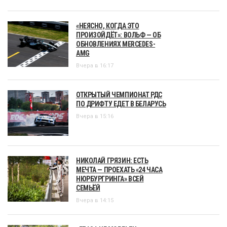
«НЕЯСНО, КОГДА ЭТО
ПРОИЗОЙДЁТ»: ВОЛЬФ — ОБ
ОБНОВЛЕНИЯХ MERCEDES-
AMG
Вчера в 16:17
ОТКРЫТЫЙ ЧЕМПИОНАТ РДС
ПО ДРИФТУ ЕДЕТ В БЕЛАРУСЬ
Вчера в 15:16
НИКОЛАЙ ГРЯЗИН: ЕСТЬ
МЕЧТА — ПРОЕХАТЬ «24 ЧАСА
НЮРБУРГРИНГА» ВСЕЙ
СЕМЬЁЙ
Вчера в 14:15