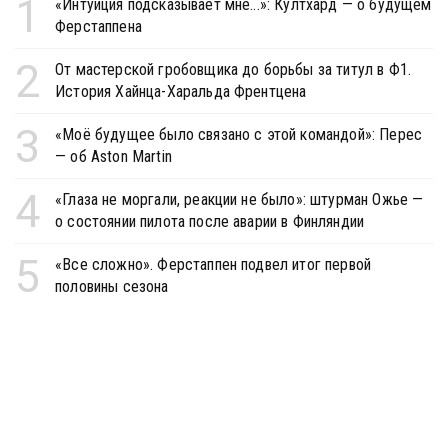
1
«Интуиция подсказывает мне...»: Култхард — о будущем
Ферстаппена
2
От мастерской гробовщика до борьбы за титул в Ф1.
История Хайнца-Харальда Френтцена
3
«Моё будущее было связано с этой командой»: Перес
— об Aston Martin
4
«Глаза не моргали, реакции не было»: штурман Ожье —
о состоянии пилота после аварии в Финляндии
5
«Все сложно». Ферстаппен подвел итог первой
половины сезона