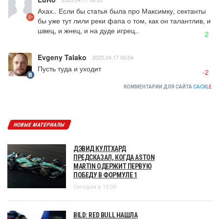
Ахах.. Если бы статья была про Максимку, сектанты 
бы уже тут лили реки фапа о том, как он талантлив, и 
швец, и жнец, и на дуде игрец..
2
Evgeny Talako
2025.04.17 06:04
Пусть туда и уходит
-2
КОММЕНТАРИИ ДЛЯ САЙТА
CACKL
E
НОВЫЕ МАТЕРИАЛЫ
ДЭВИД КУЛТХАРД
ПРЕДСКАЗАЛ, КОГДА ASTON
MARTIN ОДЕРЖИТ ПЕРВУЮ
ПОБЕДУ В ФОРМУЛЕ 1
Сегодня в 15:09
BILD: RED BULL НАШЛА