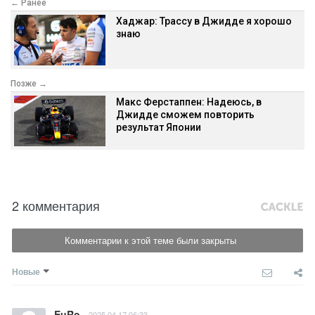
← Ранее
Хаджар: Трассу в Джидде я хорошо
знаю
Позже →
Макс Ферстаппен: Надеюсь, в
Джидде сможем повторить
результат Японии
2 комментария
Комментарии к этой теме были закрыты
Новые
EuRo
2025.04.17 06:33