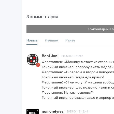
3 комментария
Комментарии к э
Новые
Лучшие
Ранее
Boni Joni
2025.04.18 19:47
Ферстаппен: «Машину мотает из стороны в 
Гоночный инженер: попробу ехать медленн
Ферстаппен: «В первом и втором поворота
Гоночный инженер: тогда едь прямо!

Ферстаппен: «Я не могу. У машины вообще
Гоночный инженер: шас позвоню ньюи и сп
Ферстаппен: Ну как позвонил? 

Гоночный инженер:сказал ваше и хорнер з
nomoretyres
2025.04.18 16:44