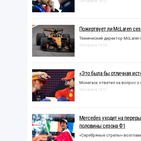
Сегодня в 14:12
Пожертвует ли McLaren се
Технический директор McLaren
Сегодня в 13:15
«Это была бы отличная исто
Монегаск ответил на вопрос о
Сегодня в 12:17
Mercedes уходит на перер
половины сезона Ф1
«Серебряные стрелы» возглави