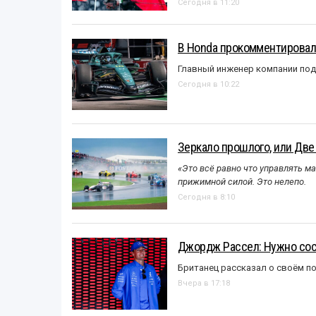
Сегодня в 11:20
В Honda прокомментировали
Главный инженер компании под
Сегодня в 10:22
Зеркало прошлого, или Две
«Это всё равно что управлять м
прижимной силой. Это нелепо.
Сегодня в 8:10
Джордж Рассел: Нужно сос
Британец рассказал о своём п
Вчера в 17:18