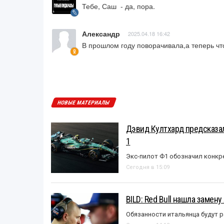
Тебе, Саш  - да, пора.
Александр
2025.04.18 16:42
В прошлом году поворачивала,а теперь чт
НОВЫЕ МАТЕРИАЛЫ
Дэвид Култхард предсказал
1
Экс-пилот Ф1 обозначил конкр
Сегодня в 15:09
BILD: Red Bull нашла замен
Обязанности итальянца будут 