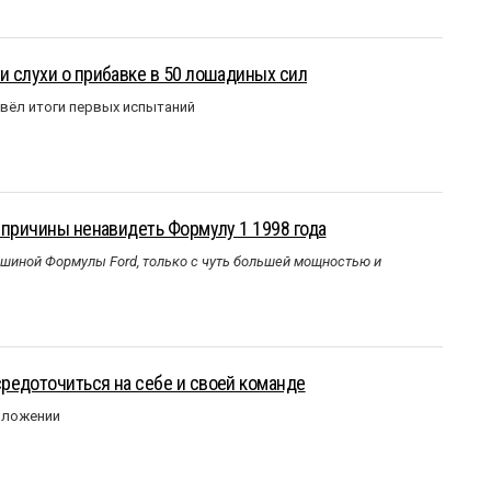
 слухи о прибавке в 50 лошадиных сил
вёл итоги первых испытаний
 причины ненавидеть Формулу 1 1998 года
ашиной Формулы Ford, только с чуть большей мощностью и
редоточиться на себе и своей команде
оложении