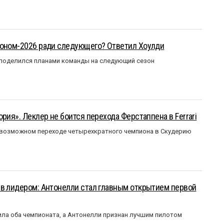
зоном-2026 ради следующего? Ответил Хоулди
 поделился планами команды на следующий сезон
рия». Леклер не боится перехода Ферстаппена в Ferrari
 возможном переходе четырехкратного чемпиона в Скудерию
ыв лидером: Антонелли стал главным открытием первой
ла оба чемпионата, а Антонелли признан лучшим пилотом