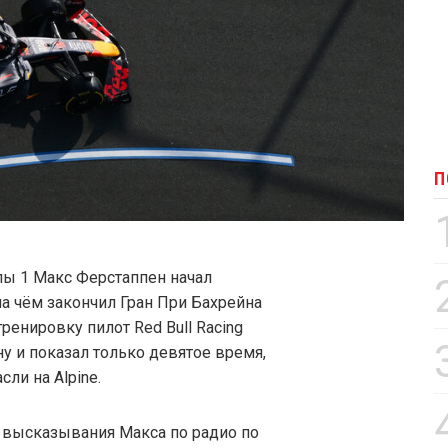
П
ы 1 Макс Ферстаппен начал
на чём закончил Гран При Бахрейна
енировку пилот Red Bull Racing
 и показал только девятое время,
ли на Alpine.
 высказывания Макса по радио по