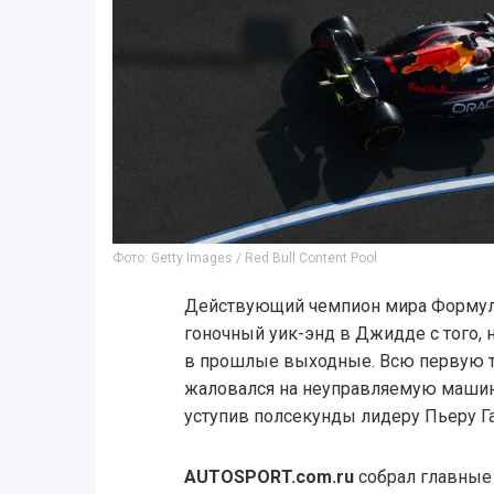
Фото: Getty Images / Red Bull Content Pool
Действующий чемпион мира Формул
гоночный уик-энд в Джидде с того, 
в прошлые выходные. Всю первую тр
жаловался на неуправляемую машину
уступив полсекунды лидеру Пьеру Гас
AUTOSPORT.com.ru
собрал главные