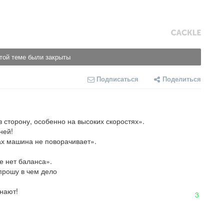
той теме были закрыты
Подписаться
Поделиться
сторону, особенно на высоких скоростях».

ей!

х машина не поворачивает».

 нет баланса».

рошу в чем дело

нают!
3