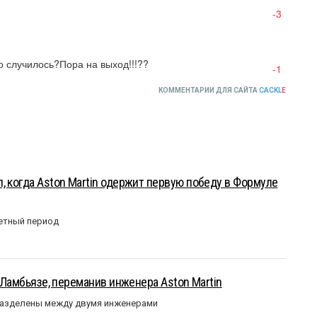
-3
о случилось?Пора на выход!!!??
-1
КОММЕНТАРИИ ДЛЯ САЙТА
CACKL
E
, когда Aston Martin одержит первую победу в Формуле
етный период
у Ламбьязе, переманив инженера Aston Martin
разделены между двумя инженерами