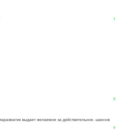
.
1
5
 маразматик выдает желаемое за действительное. шансов 
4