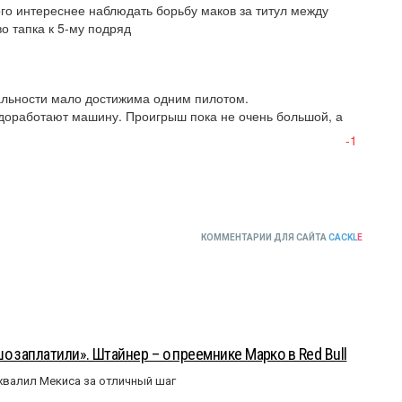
го интереснее наблюдать борьбу маков за титул между 
о тапка к 5-му подряд
альности мало достижима одним пилотом.

 доработают машину. Проигрыш пока не очень большой, а 
-1
КОММЕНТАРИИ ДЛЯ САЙТА
CACKL
E
о заплатили». Штайнер – о преемнике Марко в Red Bull
валил Мекиса за отличный шаг