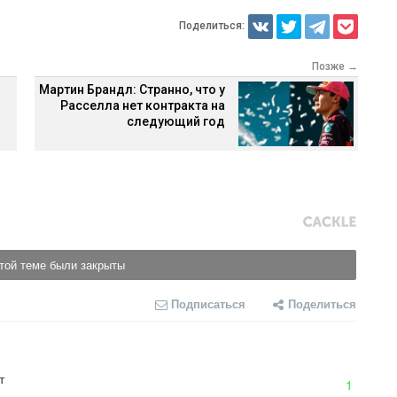
Поделиться:
Позже →
Мартин Брандл: Странно, что у
Расселла нет контракта на
следующий год
той теме были закрыты
Подписаться
Поделиться
т
1