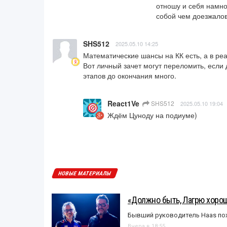
отношу и себя намно
собой чем доезжалов
SHS512
2025.05.10 14:25
Математические шансы на КК есть, а в ре
Вот личный зачет могут переломить, если
этапов до окончания много.
React1Ve
SHS512
2025.05.10 19:04
Ждём Цуноду на подиуме)
НОВЫЕ МАТЕРИАЛЫ
«Должно быть, Лагрю хорош
Бывший руководитель Haas пох
Вчера в 18:55