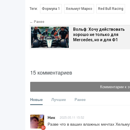
Теги:
Формула 1
Хельмут Марко
Red Bull Racing
← Ранее
Вольф: Хочу действовать
хорошо не только для
Mercedes, но и для Ф1
15 комментариев
Комментарии к э
Новые
Лучшие
Ранее
Ник
2025.05.11 15:52
Разве что в ваших влажных мечтах Хельму