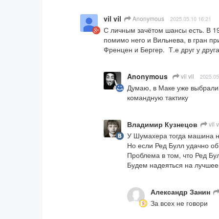
vil vil
Anonymous
2025.05.10 16:21
С личным зачётом шансы есть. В 199
помимо него и Вильнева, в гран пр
Френцен и Бергер.  Т.е друг у друг
Anonymous
vil vil
2025.05
Думаю, в Маке уже выбрали 
командную тактику
Владимир Кузнецов
vil v
У Шумахера тогда машина не
Но если Ред Булл удачно обн
Проблема в том, что Ред Бул
Будем надеяться на лучшее
Александр Занин
За всех не говори