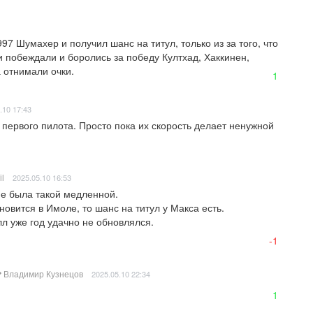
7 Шумахер и получил шанс на титул, только из за того, что 
и побеждали и боролись за победу Култхад, Хаккинен, 
а отнимали очки.
1
.10 17:43
первого пилота. Просто пока их скорость делает ненужной 
il
2025.05.10 16:53
 была такой медленной. 

овится в Имоле, то шанс на титул у Макса есть. 

л уже год удачно не обновлялся.

-1
Владимир Кузнецов
2025.05.10 22:34
1