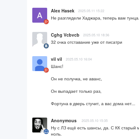
Alex Hasek
2025.05.11 15:22
Не разглядели Хаджара, теперь вам тунца
Cghg Vcbvcb
2025.05.10 18:36
32 очка отставание уже от писатри
vil vil
2025.05.10 16:04
Шанс!

Он не получка, не аванс,

Он выпадает только раз,

Фортуна в дверь стучит, а вас дома нет...
Anonymous
2025.05.10 15:35
Ну с ЛЗ ещё есть шансы, да. С КК старый
ноль.