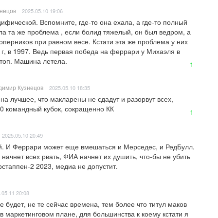
нецов
2025.05.10 19:06
фической. Вспомните, где-то она ехала, а где-то полный 
а та же проблема , если болид тяжелый, он был ведром, а 
соперников при равном весе. Кстати эта же проблема у них 
г, в 1997. Ведь первая победа на феррари у Михаэля в 
стоп. Машина летела.
1
имир Кузнецов
2025.05.10 18:35
на лучшее, что макларены не сдадут и разорвут всех, 
10 командный кубок, сокращенно КК
1
2025.05.10 20:49
. И Феррари может еще вмешаться и Мерседес, и РедБулл. 
начнет всех рвать, ФИА начнет их душить, что-бы не убить 
рстаппен-2 2023, медиа не допустит.
.05.11 20:08
 будет, не те сейчас времена, тем более что титул маков 
в маркетинговом плане, для большинства к коему кстати я 