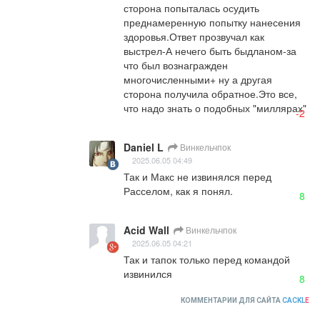
сторона попыталась осудить 
преднамеренную попытку нанесения 
здоровья.Ответ прозвучал как 
выстрел-А нечего быть быдланом-за 
что был вознагражден 
многочисленными+ ну а другая 
сторона получила обратное.Это все, 
что надо знать о подобных "миллярах"
-2
Daniel L
Винкельчпок
2025.06.05 04:49
Так и Макс не извинялся перед 
Расселом, как я понял.
8
Acid Wall
Винкельчпок
2025.06.05 04:21
Так и тапок только перед командой 
извинился
8
КОММЕНТАРИИ ДЛЯ САЙТА
CACKL
E