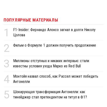
ПОПУЛЯРНЫЕ МАТЕРИАЛЫ
1
F1-Insider: Фернандо Алонсо загнал в долги Николу
Цолова
2
Фильм о Формуле 1 должен получить продолжение
3
Миллионы отступных и никаких интервью: стали
известны условия ухода Марко из Red Bull
4
Монтойя назвал способ, как Рассел может победить
Антонелли
5
Шокирующая трансформация Антонелли: как
тинейджер стал претендентом на титул в Ф1?