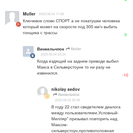
Muller
2025.06.04 17:58
Ключевое слово СПОРТ а не покатушки человека 
который может на скорости под 300 км/ч выбить 
гонщика с трассы
9
Винкельчпок
Muller
2025.06.04 20:24
Когда ездящий на заднем приводе выбил 
Макса в Сильверстоуне то ни разу не 
извинился.
-10
nikolay sedov
Винкельчпок
2025.06.05 05:39
В году 22 стал свидетелем диалога 
между пользователями.Условный-
Милляр" призывал повторить над 
Максом-
сильверстоун,противоположная 