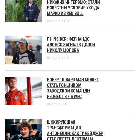
НИКАКИХ ИНТЕРВЬЮ: СТАЛИ
ИЗВЕСТНЫ УСЛОВИЯ УХОДА
МАРКО ИЗ RED BULL
Вчера в 11:12
F1-INSIDER: ФЕРНАНДО
АЛОНСО ЗАГНАЛ В ДОЛГИ
НИКОЛУ ЦОЛОВА
Вчера в 10:11
РОБЕРТ ШВАРЦМАН МОЖЕТ
СТАТЬ ГОНЩИКОМ
ЗАВОДСКОЙ КОМАНДЫ
PEUGEOT В FIA WEC
Вчера в 9:10
ШОКИРУЮЩАЯ
ТРАНСФОРМАЦИЯ
АНТОНЕЛЛИ: КАК ТИНЕЙДЖЕР
СТАЛ ПРЕТЕНДЕНТОМ НА