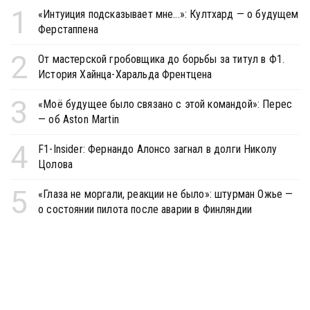
1
«Интуиция подсказывает мне...»: Култхард — о будущем
Ферстаппена
2
От мастерской гробовщика до борьбы за титул в Ф1.
История Хайнца-Харальда Френтцена
3
«Моё будущее было связано с этой командой»: Перес
— об Aston Martin
4
F1-Insider: Фернандо Алонсо загнал в долги Николу
Цолова
5
«Глаза не моргали, реакции не было»: штурман Ожье —
о состоянии пилота после аварии в Финляндии