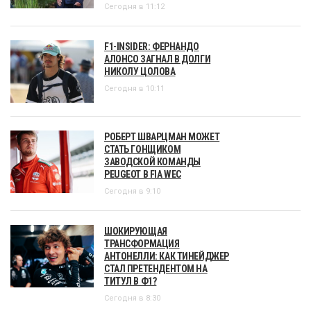
Сегодня в 11:12
F1-INSIDER: ФЕРНАНДО
АЛОНСО ЗАГНАЛ В ДОЛГИ
НИКОЛУ ЦОЛОВА
Сегодня в 10:11
РОБЕРТ ШВАРЦМАН МОЖЕТ
СТАТЬ ГОНЩИКОМ
ЗАВОДСКОЙ КОМАНДЫ
PEUGEOT В FIA WEC
Сегодня в 9:10
ШОКИРУЮЩАЯ
ТРАНСФОРМАЦИЯ
АНТОНЕЛЛИ: КАК ТИНЕЙДЖЕР
СТАЛ ПРЕТЕНДЕНТОМ НА
ТИТУЛ В Ф1?
Сегодня в 8:30