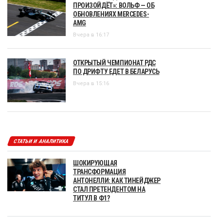
ПРОИЗОЙДЁТ»: ВОЛЬФ — ОБ
ОБНОВЛЕНИЯХ MERCEDES-
AMG
Вчера в 16:17
ОТКРЫТЫЙ ЧЕМПИОНАТ РДС
ПО ДРИФТУ ЕДЕТ В БЕЛАРУСЬ
Вчера в 15:16
СТАТЬИ И АНАЛИТИКА
ШОКИРУЮЩАЯ
ТРАНСФОРМАЦИЯ
АНТОНЕЛЛИ: КАК ТИНЕЙДЖЕР
СТАЛ ПРЕТЕНДЕНТОМ НА
ТИТУЛ В Ф1?