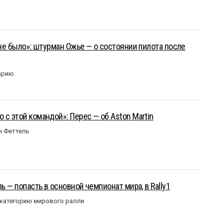
 не было»: штурман Ожье — о состоянии пилота после
арию
 с этой командой»: Перес — об Aston Martin
н Феттель
ль — попасть в основной чемпионат мира, в Rally1
 категорию мирового ралли