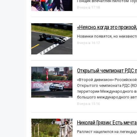
Гонщик впечатлён пилотом Toy
Вчера в 17:18
«Неясно, когда это произо
Новинки появятся, но неизвест
Вчера в 16:17
Открытый чемпионат РДС п
«Второй дивизион» Российской
Открытого чемпионата РДС (RDS
территории Международного вы
большого международного авт
Вчера в 15:16
Николай Грязин: Есть мечта
Раллист нацелился на легенда