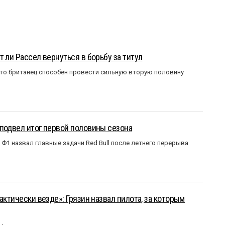
 ли Рассел вернуться в борьбу за титул
что британец способен провести сильную вторую половину
подвел итог первой половины сезона
Ф1 назвал главные задачи Red Bull после летнего перерыва
актически везде»: Грязин назвал пилота, за которым