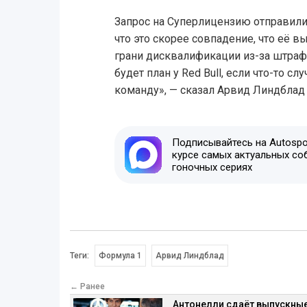
Запрос на Суперлицензию отправили 
что это скорее совпадение, что её в
грани дисквалификации из-за штрафн
будет план у Red Bull, если что-то с
команду», — сказал Арвид Линдбла
Подписывайтесь на Autospor
курсе самых актуальных со
гоночных сериях
Теги:
Формула 1
Арвид Линдблад
← Ранее
Антонелли сдаёт выпускны