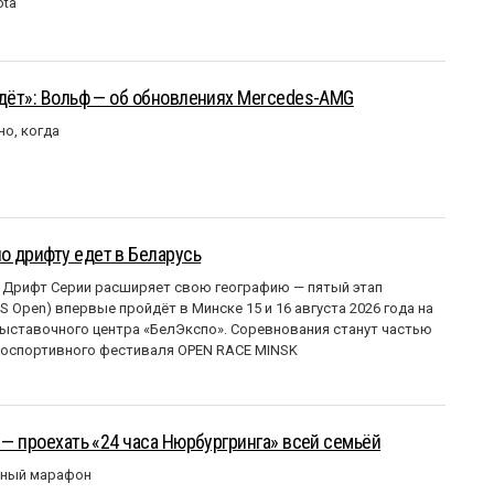
ota
йдёт»: Вольф — об обновлениях Mercedes-AMG
но, когда
о дрифту едет в Беларусь
 Дрифт Серии расширяет свою географию — пятый этап
 Open) впервые пройдёт в Минске 15 и 16 августа 2026 года на
ставочного центра «БелЭкспо». Соревнования станут частью
оспортивного фестиваля OPEN RACE MINSK
 — проехать «24 часа Нюрбургринга» всей семьёй
рный марафон