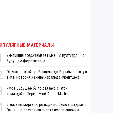
ОПУЛЯРНЫЕ МАТЕРИАЛЫ
1
«Интуиция подсказывает мне...»: Култхард — о
будущем Ферстаппена
2
От мастерской гробовщика до борьбы за титул
в Ф1. История Хайнца-Харальда Френтцена
3
«Моё будущее было связано с этой
командой»: Перес — об Aston Martin
4
«Глаза не моргали, реакции не было»: штурман
Ожье — о состоянии пилота после аварии в