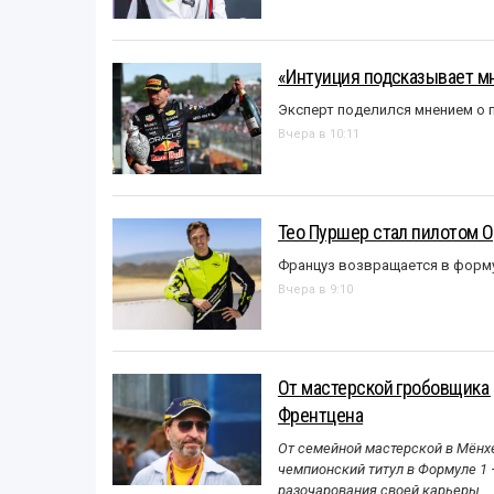
«Интуиция подсказывает мн
Эксперт поделился мнением о п
Вчера в 10:11
Тео Пуршер стал пилотом O
Француз возвращается в форм
Вчера в 9:10
От мастерской гробовщика 
Френтцена
От семейной мастерской в Мёнхе
чемпионский титул в Формуле 1
разочарования своей карьеры