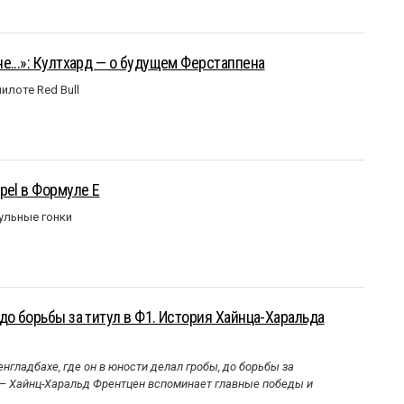
е...»: Култхард — о будущем Ферстаппена
илоте Red Bull
pel в Формуле Е
ульные гонки
до борьбы за титул в Ф1. История Хайнца-Харальда
нгладбахе, где он в юности делал гробы, до борьбы за
 — Хайнц-Харальд Френтцен вспоминает главные победы и