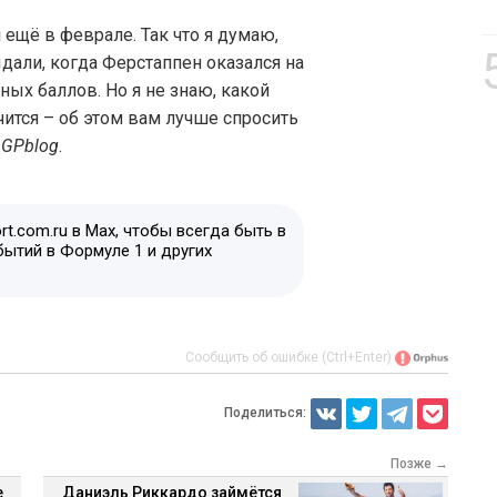
ещё в феврале. Так что я думаю,
ыдали, когда Ферстаппен оказался на
ых баллов. Но я не знаю, какой
лучится – об этом вам лучше спросить
д
GPblog
.
t.com.ru в Max, чтобы всегда быть в
бытий в Формуле 1 и других
Сообщить об ошибке (Ctrl+Enter)
Поделиться:
Позже →
е
Даниэль Риккардо займётся