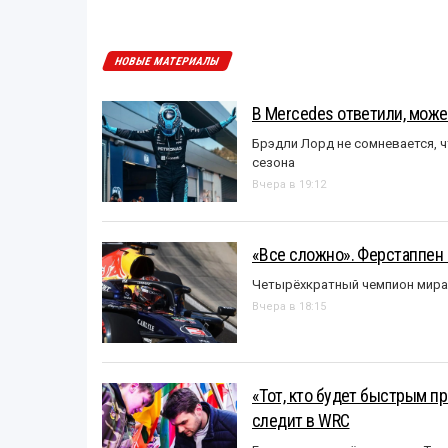
НОВЫЕ МАТЕРИАЛЫ
В Mercedes ответили, может
Брэдли Лорд не сомневается, 
сезона
Вчера в 19:12
«Все сложно». Ферстаппен 
Четырёхкратный чемпион мира 
Вчера в 18:15
«Тот, кто будет быстрым пр
следит в WRC