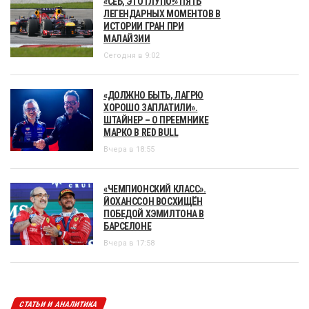
«СЕБ, ЭТО ГЛУПО!» ПЯТЬ
ЛЕГЕНДАРНЫХ МОМЕНТОВ В
ИСТОРИИ ГРАН ПРИ
МАЛАЙЗИИ
Сегодня в 9:02
«ДОЛЖНО БЫТЬ, ЛАГРЮ
ХОРОШО ЗАПЛАТИЛИ».
ШТАЙНЕР – О ПРЕЕМНИКЕ
МАРКО В RED BULL
Вчера в 18:55
«ЧЕМПИОНСКИЙ КЛАСС».
ЙОХАНССОН ВОСХИЩЁН
ПОБЕДОЙ ХЭМИЛТОНА В
БАРСЕЛОНЕ
Вчера в 17:58
СТАТЬИ И АНАЛИТИКА