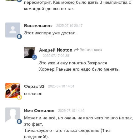
пересмотрит. Как можно было взять 3 чемпинства с 
командой где все не так.
Винкельчпок
2025.07.10 20:17
Этот иксперд уже достал.
Андрей Neoton
Винкельчпок
2025.07.17 09:38
Это уже и ежу понятно.Зажрался 
Хорнер.Раньше его надо было менять.
Ферзь 33
2025.07.10 14:51
согласен
Имя Фамилия
2025.07.10 14:49
Может и не всё, но очень немало чего пошло не так, 
это факт.

Тачка-фуфло - это только следствие (1 из 
следствий!).