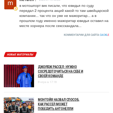
в мотошпорт вик писали, что ювидья по суду 
передал 2 процента акций какой-то там швейцарской 
компании... так что он уже не мажоритар... а в 
прошлом году именно мажоритар ювидья оставил на 
месте хорнера после сексскандала...
КОММЕНТАРИИ ДЛЯ САЙТА
CACKL
E
НОВЫЕ МАТЕРИАЛЫ
ДЖОРДЖ РАССЕЛ: НУЖНО
СОСРЕДОТОЧИТЬСЯ НА СЕБЕ И
СВОЕЙ КОМАНДЕ
Вчера в 17:18
МОНТОЙЯ НАЗВАЛ СПОСОБ,
КАК РАССЕЛ МОЖЕТ
ПОБЕДИТЬ АНТОНЕЛЛИ