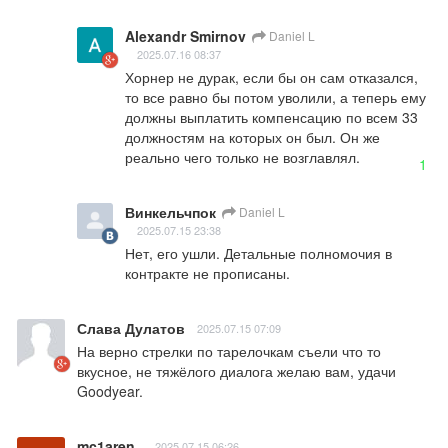
Alexandr Smirnov
Daniel L
2025.07.16 08:37
Хорнер не дурак, если бы он сам отказался, 
то все равно бы потом уволили, а теперь ему 
должны выплатить компенсацию по всем 33 
должностям на которых он был. Он же 
реально чего только не возглавлял.
1
Винкельчпок
Daniel L
2025.07.15 23:38
Нет, его ушли. Детальные полномочия в 
контракте не прописаны.
Слава Дулатов
2025.07.15 07:09
На верно стрелки по тарелочкам съели что то 
вкусное, не тяжёлого диалога желаю вам, удачи 
Goodyear.
mc1aren .
2025.07.15 06:26