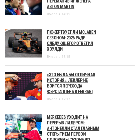
ПЕРЕМАНИВ ИНЖЕНЕРА
ASTON MARTIN
Вчера в 14:12
ПОЖЕРТВУЕТ ЛИ MCLAREN
СЕЗОНОМ-2026 РАДИ
СЛЕДУЮЩЕГО? ОТВЕТИЛ
ХОУЛДИ
Вчера в 13:15
«ЭТО БЫЛА БЫ ОТЛИЧНАЯ
ИСТОРИЯ». ЛЕКЛЕР НЕ
БОИТСЯ ПЕРЕХОДА
ФЕРСТАППЕНА В FERRARI
Вчера в 12:17
MERCEDES УХОДИТ НА
ПЕРЕРЫВ ЛИДЕРОМ:
АНТОНЕЛЛИ СТАЛ ГЛАВНЫМ
ОТКРЫТИЕМ ПЕРВОЙ
ПОЛОВИНЫ СЕЗОНА Ф1