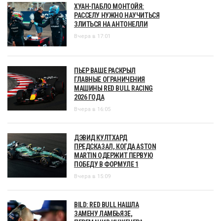
ХУАН-ПАБЛО МОНТОЙЯ:
РАССЕЛУ НУЖНО НАУЧИТЬСЯ
ЗЛИТЬСЯ НА АНТОНЕЛЛИ
Вчера в 17:01
ПЬЕР ВАШЕ РАСКРЫЛ
ГЛАВНЫЕ ОГРАНИЧЕНИЯ
МАШИНЫ RED BULL RACING
2026 ГОДА
Вчера в 16:05
ДЭВИД КУЛТХАРД
ПРЕДСКАЗАЛ, КОГДА ASTON
MARTIN ОДЕРЖИТ ПЕРВУЮ
ПОБЕДУ В ФОРМУЛЕ 1
Вчера в 15:09
BILD: RED BULL НАШЛА
ЗАМЕНУ ЛАМБЬЯЗЕ,