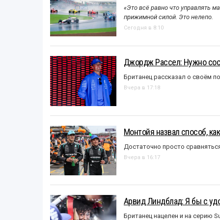
«Это всё равно что управлять м
прижимной силой. Это нелепо.
Сегодня в 8:10
Джордж Рассел: Нужно сос
Британец рассказал о своём п
Вчера в 17:18
Монтойя назвал способ, ка
Достаточно просто сравняться
Вчера в 16:17
Арвид Линдблад: Я бы с уд
Британец нацелен и на серию S