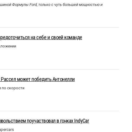
ашиной Формулы Ford, только с чуть большей мощностью и
редоточиться на себе и своей команде
оложении
к Рассел может победить Антонелли
 по скорости
овольствием поучаствовал в гонках IndyCar
upercars