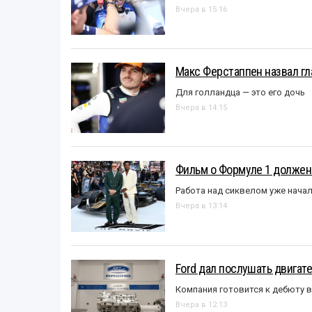
Вчера в 15:16
Макс Ферстаппен назвал гл
Для голландца — это его дочь
Вчера в 14:15
Фильм о Формуле 1 должен
Работа над сиквелом уже нача
Вчера в 13:14
Ford дал послушать двигате
Компания готовится к дебюту 
Вчера в 12:13