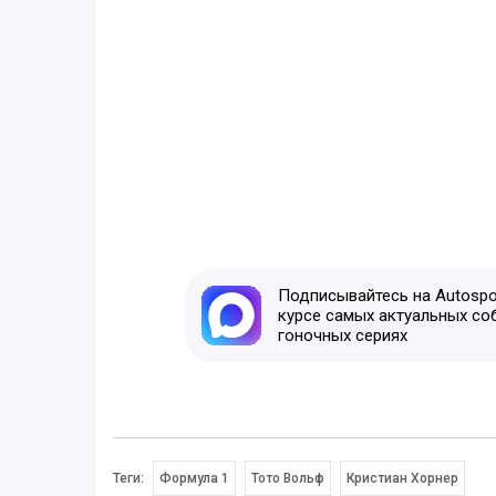
Подписывайтесь на Autospor
курсе самых актуальных со
гоночных сериях
Теги:
Формула 1
Тото Вольф
Кристиан Хорнер