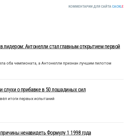
КОММЕНТАРИИ ДЛЯ САЙТА
CACKL
E
ыв лидером: Антонелли стал главным открытием первой
ла оба чемпионата, а Антонелли признан лучшим пилотом
 слухи о прибавке в 50 лошадиных сил
вёл итоги первых испытаний
 причины ненавидеть Формулу 1 1998 года