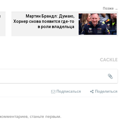
Позже →
н
Мартин Брандл: Думаю,
Хорнер снова появится где-то
в роли владельца
Подписаться
Поделиться
 комментариев, станьте первым.