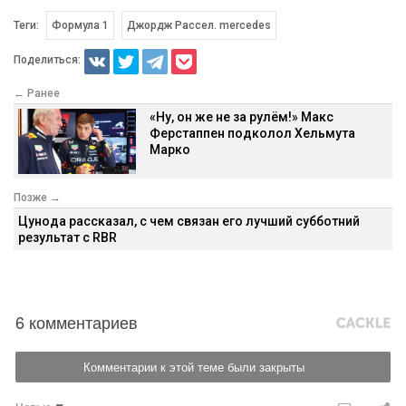
Теги:
Формула 1
Джордж Рассел. mercedes
Поделиться:
← Ранее
«Ну, он же не за рулём!» Макс
Ферстаппен подколол Хельмута
Марко
Позже →
Цунода рассказал, с чем связан его лучший субботний
результат с RBR
6 комментариев
Комментарии к этой теме были закрыты