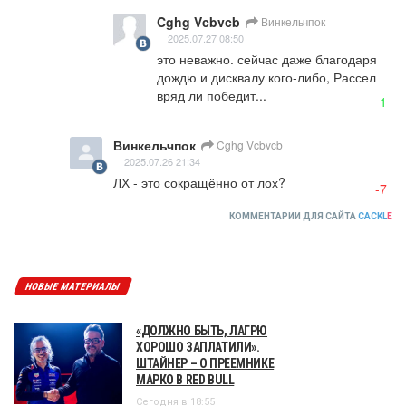
Cghg Vcbvcb
Винкельчпок
2025.07.27 08:50
это неважно. сейчас даже благодаря 
дождю и дисквалу кого-либо, Рассел 
вряд ли победит...
1
Винкельчпок
Cghg Vcbvcb
2025.07.26 21:34
ЛХ - это сокращённо от лох?
-7
КОММЕНТАРИИ ДЛЯ САЙТА
CACKL
E
НОВЫЕ МАТЕРИАЛЫ
«ДОЛЖНО БЫТЬ, ЛАГРЮ
ХОРОШО ЗАПЛАТИЛИ».
ШТАЙНЕР – О ПРЕЕМНИКЕ
МАРКО В RED BULL
Сегодня в 18:55