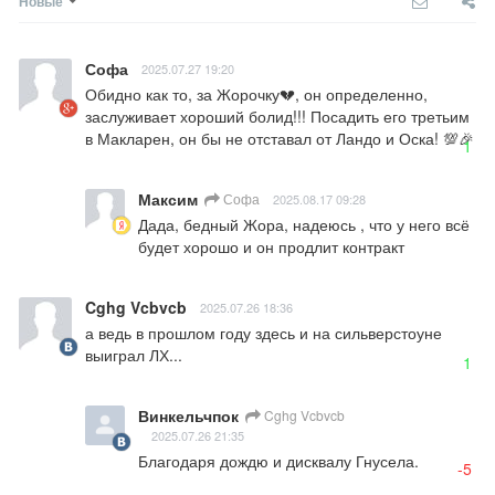
Новые
Софа
2025.07.27 19:20
Обидно как то, за Жорочку💔, он определенно, 
заслуживает хороший болид!!! Посадить его третьим 
в Макларен, он бы не отставал от Ландо и Оска! 💯🎉
1
Максим
Софа
2025.08.17 09:28
Дада, бедный Жора, надеюсь , что у него всё 
будет хорошо и он продлит контракт
Cghg Vcbvcb
2025.07.26 18:36
а ведь в прошлом году здесь и на сильверстоуне 
выиграл ЛХ...
1
Винкельчпок
Cghg Vcbvcb
2025.07.26 21:35
Благодаря дождю и дисквалу Гнусела.
-5