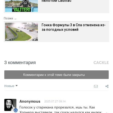
пилотом Cadillac
Позже →
Гонка Формулы 3 в Спа отменена из-
за погодных условий
3 комментария
Комментарии к этой теме были закрыты
Новые
Anonymous
2025.07.27 09:14
Голосок у старикана прорезался, ишь ты. Как 
Хорнера выставили, так сразу надулся как индюк.