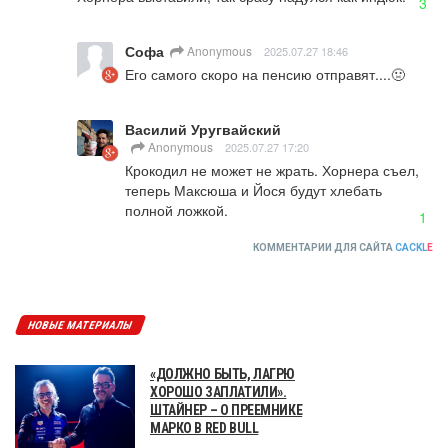
3
Софа
Anonymous
2025.07.27 18:46
Его самого скоро на пенсию отправят....🤢
Василий Уругвайский
Anonymous
2025.07.27 17:20
Крокодил не может не жрать. Хорнера съел, 
теперь Максюша и Йося будут хлебать 
полной ложкой.
1
КОММЕНТАРИИ ДЛЯ САЙТА
CACKL
E
НОВЫЕ МАТЕРИАЛЫ
«ДОЛЖНО БЫТЬ, ЛАГРЮ
ХОРОШО ЗАПЛАТИЛИ».
ШТАЙНЕР – О ПРЕЕМНИКЕ
МАРКО В RED BULL