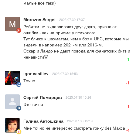
малые все таки)
Morozov Sergei
2025.07.30 17:37
Ребятки не выдавливают друг друга, признают 
ошибки - как на приеме у психолога. 

Тут ближе к шахматам, чем к боям UFC, которые мы 
видели в например 2021-м или 2016-м.

Оскар и Ландо не дают повода для фанатских битв и 
ненависти🤣
1
igor vasiliev
2025.07.30 15:53
Точно
-1
Сергей Поморцев
2025.07.30 15:26
Это точно
-1
Галина Антошкина
2025.07.30 15:19
Мне точно не интересно смотреть гонку без Макса
-4