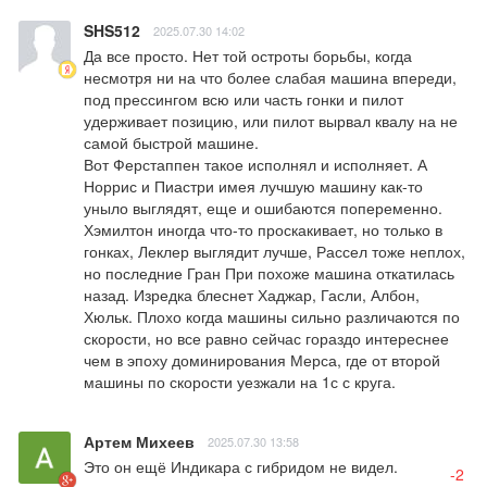
SHS512
2025.07.30 14:02
Да все просто. Нет той остроты борьбы, когда 
несмотря ни на что более слабая машина впереди, 
под прессингом всю или часть гонки и пилот 
удерживает позицию, или пилот вырвал квалу на не 
самой быстрой машине.

Вот Ферстаппен такое исполнял и исполняет. А 
Норрис и Пиастри имея лучшую машину как-то 
уныло выглядят, еще и ошибаются попеременно. 
Хэмилтон иногда что-то проскакивает, но только в 
гонках, Леклер выглядит лучше, Рассел тоже неплох, 
но последние Гран При похоже машина откатилась 
назад. Изредка блеснет Хаджар, Гасли, Албон, 
Хюльк. Плохо когда машины сильно различаются по 
скорости, но все равно сейчас гораздо интереснее 
чем в эпоху доминирования Мерса, где от второй 
машины по скорости уезжали на 1с с круга.
Артем Михеев
2025.07.30 13:58
Это он ещё Индикара с гибридом не видел.
-2