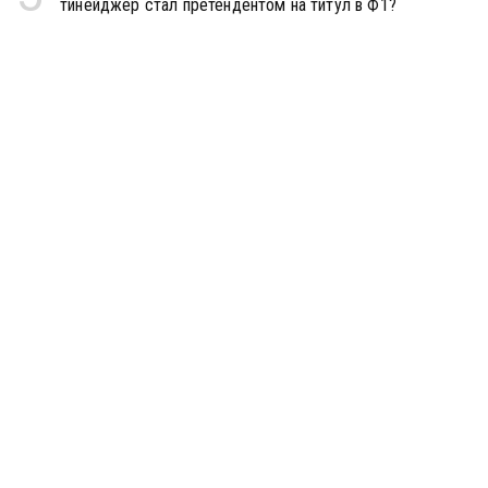
тинейджер стал претендентом на титул в Ф1?