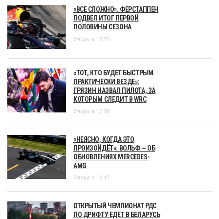
«ВСЕ СЛОЖНО». ФЕРСТАППЕН
ПОДВЕЛ ИТОГ ПЕРВОЙ
ПОЛОВИНЫ СЕЗОНА
Вчера в 18:15
«ТОТ, КТО БУДЕТ БЫСТРЫМ
ПРАКТИЧЕСКИ ВЕЗДЕ»:
ГРЯЗИН НАЗВАЛ ПИЛОТА, ЗА
КОТОРЫМ СЛЕДИТ В WRC
Вчера в 17:18
«НЕЯСНО, КОГДА ЭТО
ПРОИЗОЙДЁТ»: ВОЛЬФ — ОБ
ОБНОВЛЕНИЯХ MERCEDES-
AMG
Вчера в 16:17
ОТКРЫТЫЙ ЧЕМПИОНАТ РДС
ПО ДРИФТУ ЕДЕТ В БЕЛАРУСЬ