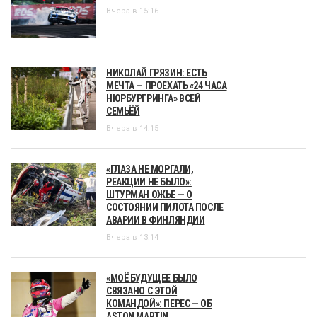
Вчера в 15:16
НИКОЛАЙ ГРЯЗИН: ЕСТЬ
МЕЧТА — ПРОЕХАТЬ «24 ЧАСА
НЮРБУРГРИНГА» ВСЕЙ
СЕМЬЁЙ
Вчера в 14:15
«ГЛАЗА НЕ МОРГАЛИ,
РЕАКЦИИ НЕ БЫЛО»:
ШТУРМАН ОЖЬЕ — О
СОСТОЯНИИ ПИЛОТА ПОСЛЕ
АВАРИИ В ФИНЛЯНДИИ
Вчера в 13:14
«МОЁ БУДУЩЕЕ БЫЛО
СВЯЗАНО С ЭТОЙ
КОМАНДОЙ»: ПЕРЕС — ОБ
ASTON MARTIN