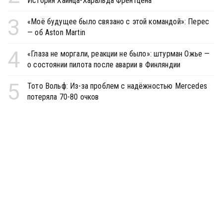
История Хайнца-Харальда Френтцена
3
«Моё будущее было связано с этой командой»: Перес
— об Aston Martin
4
«Глаза не моргали, реакции не было»: штурман Ожье —
о состоянии пилота после аварии в Финляндии
5
Тото Вольф: Из-за проблем с надёжностью Mercedes
потеряла 70-80 очков