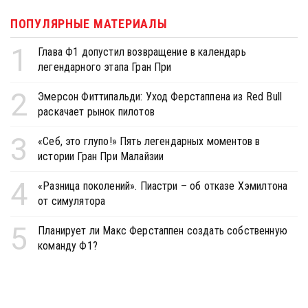
ПОПУЛЯРНЫЕ МАТЕРИАЛЫ
1
Глава Ф1 допустил возвращение в календарь
легендарного этапа Гран При
2
Эмерсон Фиттипальди: Уход Ферстаппена из Red Bull
раскачает рынок пилотов
3
«Себ, это глупо!» Пять легендарных моментов в
истории Гран При Малайзии
4
«Разница поколений». Пиастри – об отказе Хэмилтона
от симулятора
5
Планирует ли Макс Ферстаппен создать собственную
команду Ф1?