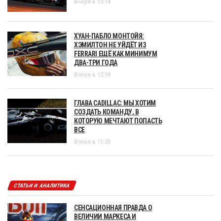
Вчера в 13:14
ХУАН-ПАБЛО МОНТОЙЯ:
ХЭМИЛТОН НЕ УЙДЁТ ИЗ
FERRARI ЕЩЁ КАК МИНИМУМ
ДВА-ТРИ ГОДА
Вчера в 12:18
ГЛАВА CADILLAC: МЫ ХОТИМ
СОЗДАТЬ КОМАНДУ, В
КОТОРУЮ МЕЧТАЮТ ПОПАСТЬ
ВСЕ
Вчера в 11:20
СТАТЬИ И АНАЛИТИКА
СЕНСАЦИОННАЯ ПРАВДА О
ВЕЛИЧИИ МАРКЕСА И