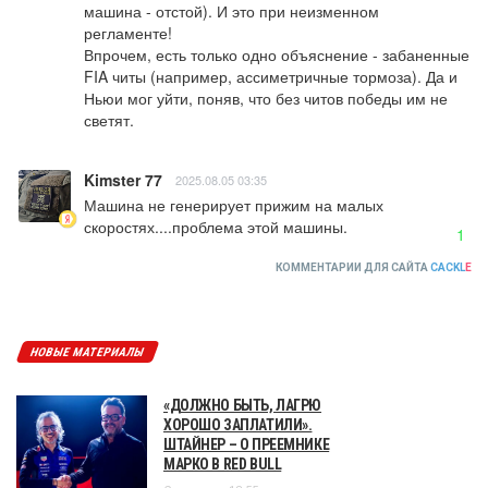
машина - отстой). И это при неизменном 
регламенте!

Впрочем, есть только одно объяснение - забаненные 
FIA читы (например, ассиметричные тормоза). Да и 
Ньюи мог уйти, поняв, что без читов победы им не 
светят.
Kimster 77
2025.08.05 03:35
Машина не генерирует прижим на малых 
скоростях....проблема этой машины.
1
КОММЕНТАРИИ ДЛЯ САЙТА
CACKL
E
НОВЫЕ МАТЕРИАЛЫ
«ДОЛЖНО БЫТЬ, ЛАГРЮ
ХОРОШО ЗАПЛАТИЛИ».
ШТАЙНЕР – О ПРЕЕМНИКЕ
МАРКО В RED BULL