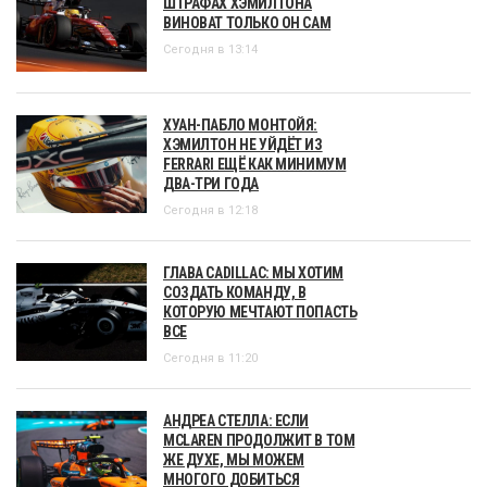
ШТРАФАХ ХЭМИЛТОНА
ВИНОВАТ ТОЛЬКО ОН САМ
Сегодня в 13:14
ХУАН-ПАБЛО МОНТОЙЯ:
ХЭМИЛТОН НЕ УЙДЁТ ИЗ
FERRARI ЕЩЁ КАК МИНИМУМ
ДВА-ТРИ ГОДА
Сегодня в 12:18
ГЛАВА CADILLAC: МЫ ХОТИМ
СОЗДАТЬ КОМАНДУ, В
КОТОРУЮ МЕЧТАЮТ ПОПАСТЬ
ВСЕ
Сегодня в 11:20
АНДРЕА СТЕЛЛА: ЕСЛИ
MCLAREN ПРОДОЛЖИТ В ТОМ
ЖЕ ДУХЕ, МЫ МОЖЕМ
МНОГОГО ДОБИТЬСЯ