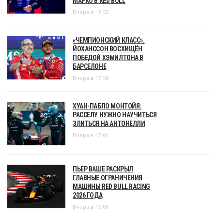
МАРКО В RED BULL
Вчера в 18:55
«ЧЕМПИОНСКИЙ КЛАСС».
ЙОХАНССОН ВОСХИЩЁН
ПОБЕДОЙ ХЭМИЛТОНА В
БАРСЕЛОНЕ
Вчера в 17:58
ХУАН-ПАБЛО МОНТОЙЯ:
РАССЕЛУ НУЖНО НАУЧИТЬСЯ
ЗЛИТЬСЯ НА АНТОНЕЛЛИ
Вчера в 17:01
ПЬЕР ВАШЕ РАСКРЫЛ
ГЛАВНЫЕ ОГРАНИЧЕНИЯ
МАШИНЫ RED BULL RACING
2026 ГОДА
Вчера в 16:05