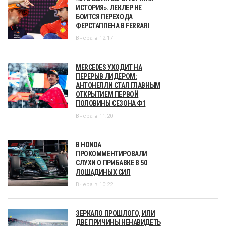
ИСТОРИЯ». ЛЕКЛЕР НЕ
БОИТСЯ ПЕРЕХОДА
ФЕРСТАППЕНА В FERRARI
Вчера в 12:17
MERCEDES УХОДИТ НА
ПЕРЕРЫВ ЛИДЕРОМ:
АНТОНЕЛЛИ СТАЛ ГЛАВНЫМ
ОТКРЫТИЕМ ПЕРВОЙ
ПОЛОВИНЫ СЕЗОНА Ф1
Вчера в 11:20
В HONDA
ПРОКОММЕНТИРОВАЛИ
СЛУХИ О ПРИБАВКЕ В 50
ЛОШАДИНЫХ СИЛ
Вчера в 10:22
ЗЕРКАЛО ПРОШЛОГО, ИЛИ
ДВЕ ПРИЧИНЫ НЕНАВИДЕТЬ