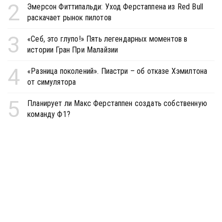
2
Эмерсон Фиттипальди: Уход Ферстаппена из Red Bull
раскачает рынок пилотов
3
«Себ, это глупо!» Пять легендарных моментов в
истории Гран При Малайзии
4
«Разница поколений». Пиастри – об отказе Хэмилтона
от симулятора
5
Планирует ли Макс Ферстаппен создать собственную
команду Ф1?