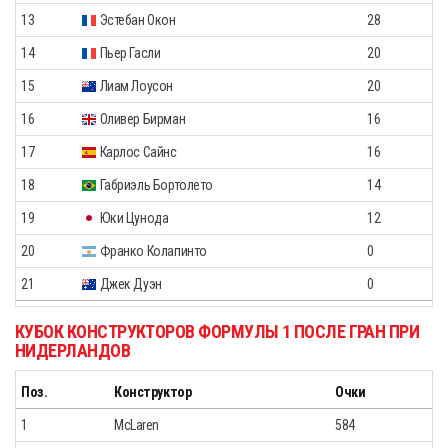
13
Эстебан Окон
28
14
Пьер Гасли
20
15
Лиам Лоусон
20
16
Оливер Бирман
16
17
Карлос Сайнс
16
18
Габриэль Бортолето
14
19
Юки Цунода
12
20
Франко Колапинто
0
21
Джек Дуэн
0
КУБОК КОНСТРУКТОРОВ ФОРМУЛЫ 1 ПОСЛЕ ГРАН ПРИ
НИДЕРЛАНДОВ
Поз.
Конструктор
Очки
1
McLaren
584