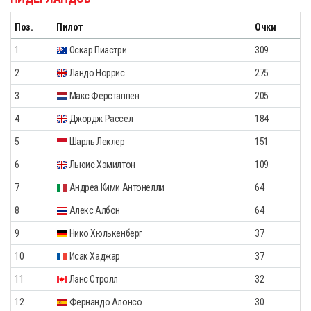
Поз.
Пилот
Очки
1
Оскар Пиастри
309
2
Ландо Норрис
275
3
Макс Ферстаппен
205
4
Джордж Рассел
184
5
Шарль Леклер
151
6
Льюис Хэмилтон
109
7
Андреа Кими Антонелли
64
8
Алекс Албон
64
9
Нико Хюлькенберг
37
10
Исак Хаджар
37
11
Лэнс Стролл
32
12
Фернандо Алонсо
30