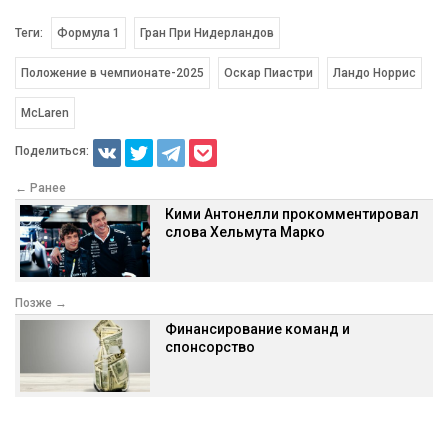
Теги:
Формула 1
Гран При Нидерландов
Положение в чемпионате-2025
Оскар Пиастри
Ландо Норрис
McLaren
Поделиться:
← Ранее
Кими Антонелли прокомментировал
слова Хельмута Марко
Позже →
Финансирование команд и
спонсорство