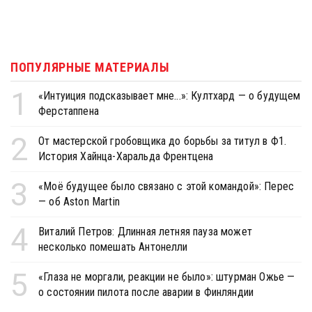
ПОПУЛЯРНЫЕ МАТЕРИАЛЫ
1
«Интуиция подсказывает мне...»: Култхард — о будущем
Ферстаппена
2
От мастерской гробовщика до борьбы за титул в Ф1.
История Хайнца-Харальда Френтцена
3
«Моё будущее было связано с этой командой»: Перес
— об Aston Martin
4
Виталий Петров: Длинная летняя пауза может
несколько помешать Антонелли
5
«Глаза не моргали, реакции не было»: штурман Ожье —
о состоянии пилота после аварии в Финляндии