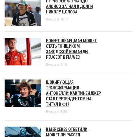
F1-INSIDER: ФЕРНАНДО
АЛОНСО ЗАГНАЛ В ДОЛГИ
НИКОЛУ ЦОЛОВА
Вчера в 10:11
РОБЕРТ ШВАРЦМАН МОЖЕТ
СТАТЬ ГОНЩИКОМ
ЗАВОДСКОЙ КОМАНДЫ
PEUGEOT В FIA WEC
Вчера в 9:10
ШОКИРУЮЩАЯ
ТРАНСФОРМАЦИЯ
АНТОНЕЛЛИ: КАК ТИНЕЙДЖЕР
СТАЛ ПРЕТЕНДЕНТОМ НА
ТИТУЛ В Ф1?
Вчера в 8:30
В MERCEDES ОТВЕТИЛИ,
МОЖЕТ ЛИ РАССЕЛ