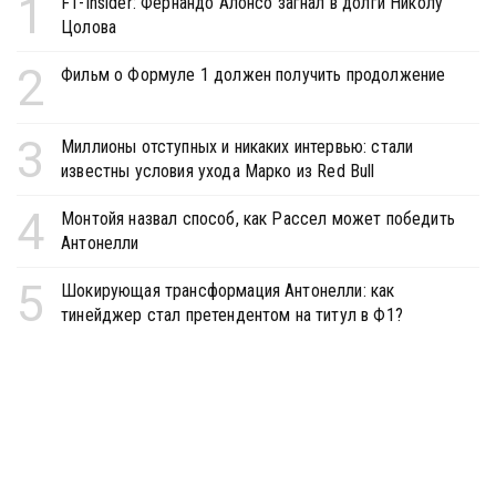
1
F1-Insider: Фернандо Алонсо загнал в долги Николу
Цолова
2
Фильм о Формуле 1 должен получить продолжение
3
Миллионы отступных и никаких интервью: стали
известны условия ухода Марко из Red Bull
4
Монтойя назвал способ, как Рассел может победить
Антонелли
5
Шокирующая трансформация Антонелли: как
тинейджер стал претендентом на титул в Ф1?