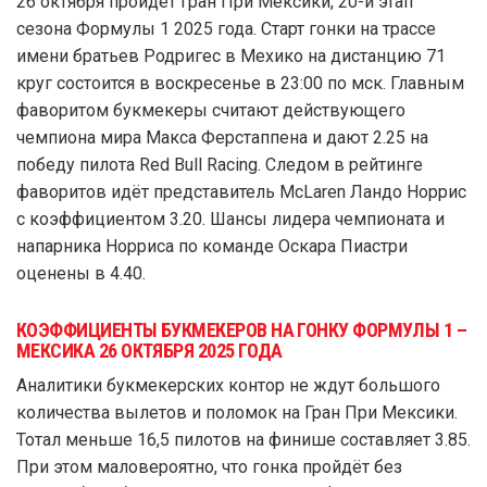
26 октября пройдёт Гран При Мексики, 20-й этап
сезона Формулы 1 2025 года. Старт гонки на трассе
имени братьев Родригес в Мехико на дистанцию 71
круг состоится в воскресенье в 23:00 по мск. Главным
фаворитом букмекеры считают действующего
чемпиона мира Макса Ферстаппена и дают 2.25 на
победу пилота Red Bull Racing. Следом в рейтинге
фаворитов идёт представитель McLaren Ландо Норрис
с коэффициентом 3.20. Шансы лидера чемпионата и
напарника Норриса по команде Оскара Пиастри
оценены в 4.40.
КОЭФФИЦИЕНТЫ БУКМЕКЕРОВ НА ГОНКУ ФОРМУЛЫ 1 –
МЕКСИКА 26 ОКТЯБРЯ 2025 ГОДА
Аналитики букмекерских контор не ждут большого
количества вылетов и поломок на Гран При Мексики.
Тотал меньше 16,5 пилотов на финише составляет 3.85.
При этом маловероятно, что гонка пройдёт без