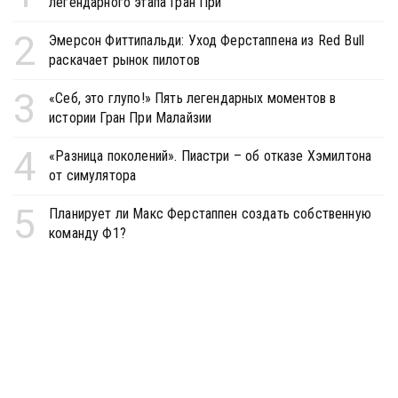
легендарного этапа Гран При
2
Эмерсон Фиттипальди: Уход Ферстаппена из Red Bull
раскачает рынок пилотов
3
«Себ, это глупо!» Пять легендарных моментов в
истории Гран При Малайзии
4
«Разница поколений». Пиастри – об отказе Хэмилтона
от симулятора
5
Планирует ли Макс Ферстаппен создать собственную
команду Ф1?