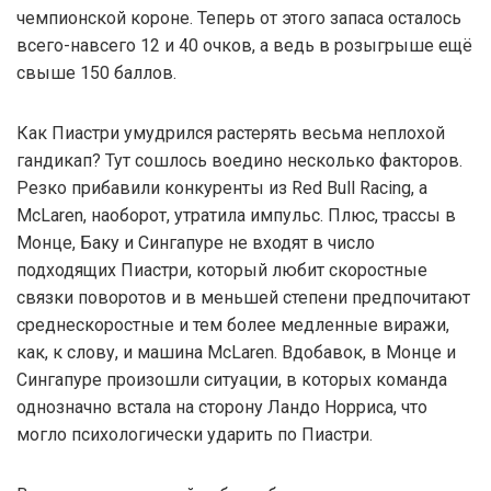
чемпионской короне. Теперь от этого запаса осталось
всего-навсего 12 и 40 очков, а ведь в розыгрыше ещё
свыше 150 баллов.
Как Пиастри умудрился растерять весьма неплохой
гандикап? Тут сошлось воедино несколько факторов.
Резко прибавили конкуренты из Red Bull Racing, а
McLaren, наоборот, утратила импульс. Плюс, трассы в
Монце, Баку и Сингапуре не входят в число
подходящих Пиастри, который любит скоростные
связки поворотов и в меньшей степени предпочитают
среднескоростные и тем более медленные виражи,
как, к слову, и машина McLaren. Вдобавок, в Монце и
Сингапуре произошли ситуации, в которых команда
однозначно встала на сторону Ландо Норриса, что
могло психологически ударить по Пиастри.