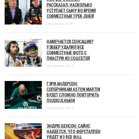
РАССКАЗАЛ, НАСКОЛЬКО
УСТУПАЕТ СЫНУ ВО ВРЕМЯ
СОВМЕСТНЫХ ТРЕК-ДНЕЙ
Сегодня в 15:09
НАМЕЧАЕТСЯ СЕНСАЦИЯ?
УЭББЕР УДАЛИЛ ВСЕ
СОВМЕСТНЫЕ ФОТО С
ПИАСТРИ ИЗ СОЦСЕТЕЙ
Сегодня в 14:12
ГЭРИ АНДЕРСОН:
СОПЕРНИКАМ ASTON MARTIN
БУДЕТ СЛОЖНО ПОВТОРИТЬ
ПОДХОД НЬЮИ
Сегодня в 13:15
ЭНДРЮ БЕНСОН: САЙНС
НАДЕЕТСЯ, ЧТО ФЕРСТАППЕН
УЙДЁТ ИЗ RED BULL