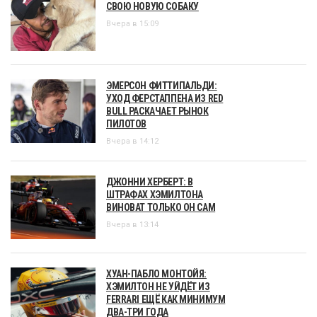
СВОЮ НОВУЮ СОБАКУ
Вчера в 15:09
ЭМЕРСОН ФИТТИПАЛЬДИ:
УХОД ФЕРСТАППЕНА ИЗ RED
BULL РАСКАЧАЕТ РЫНОК
ПИЛОТОВ
Вчера в 14:12
ДЖОННИ ХЕРБЕРТ: В
ШТРАФАХ ХЭМИЛТОНА
ВИНОВАТ ТОЛЬКО ОН САМ
Вчера в 13:14
ХУАН-ПАБЛО МОНТОЙЯ:
ХЭМИЛТОН НЕ УЙДЁТ ИЗ
FERRARI ЕЩЁ КАК МИНИМУМ
ДВА-ТРИ ГОДА