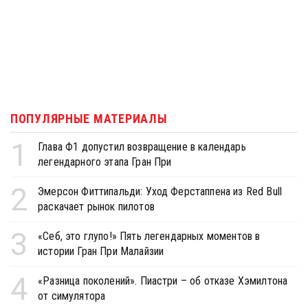
ПОПУЛЯРНЫЕ МАТЕРИАЛЫ
1
Глава Ф1 допустил возвращение в календарь
легендарного этапа Гран При
2
Эмерсон Фиттипальди: Уход Ферстаппена из Red Bull
раскачает рынок пилотов
3
«Себ, это глупо!» Пять легендарных моментов в
истории Гран При Малайзии
4
«Разница поколений». Пиастри – об отказе Хэмилтона
от симулятора