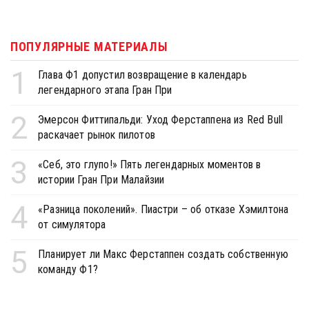
ПОПУЛЯРНЫЕ МАТЕРИАЛЫ
1
Глава Ф1 допустил возвращение в календарь
легендарного этапа Гран При
2
Эмерсон Фиттипальди: Уход Ферстаппена из Red Bull
раскачает рынок пилотов
3
«Себ, это глупо!» Пять легендарных моментов в
истории Гран При Малайзии
4
«Разница поколений». Пиастри – об отказе Хэмилтона
от симулятора
5
Планирует ли Макс Ферстаппен создать собственную
команду Ф1?