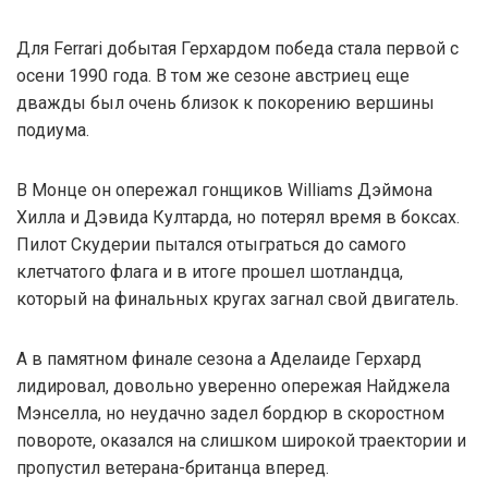
Для Ferrari добытая Герхардом победа стала первой с
осени 1990 года. В том же сезоне австриец еще
дважды был очень близок к покорению вершины
подиума.
В Монце он опережал гонщиков Williams Дэймона
Хилла и Дэвида Култарда, но потерял время в боксах.
Пилот Скудерии пытался отыграться до самого
клетчатого флага и в итоге прошел шотландца,
который на финальных кругах загнал свой двигатель.
А в памятном финале сезона а Аделаиде Герхард
лидировал, довольно уверенно опережая Найджела
Мэнселла, но неудачно задел бордюр в скоростном
повороте, оказался на слишком широкой траектории и
пропустил ветерана-британца вперед.