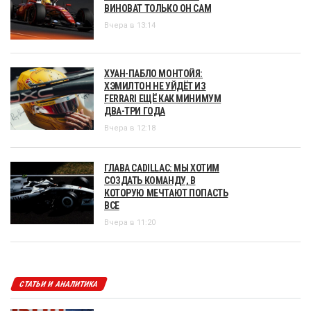
ВИНОВАТ ТОЛЬКО ОН САМ
Вчера в 13:14
ХУАН-ПАБЛО МОНТОЙЯ:
ХЭМИЛТОН НЕ УЙДЁТ ИЗ
FERRARI ЕЩЁ КАК МИНИМУМ
ДВА-ТРИ ГОДА
Вчера в 12:18
ГЛАВА CADILLAC: МЫ ХОТИМ
СОЗДАТЬ КОМАНДУ, В
КОТОРУЮ МЕЧТАЮТ ПОПАСТЬ
ВСЕ
Вчера в 11:20
СТАТЬИ И АНАЛИТИКА