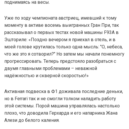
поднимаясь на весы.
Уже по ходу чемпионата австриец, имевший к тому
моменту в активе восемь выигранных Гран При, так
рассказывал о первых тестах новой машины F93A в
Эшториле: «Поздно вечером я приехал в отель, и в
моей голове крутилась только одна мысль: "О, небеса,
что же это я сотворил?" Но затем мы начали понемногу
прогрессировать. Теперь предстояло разобраться с
двумя главными проблемами – неважной
надёжностью и скверной скоростью!»
Активная подвеска в Ф1 доживала последние деньки,
но в Ferrari так и не смогли толком наладить работу
этой системы. Порой машина управлялась настолько
плохо, что доводила Герхарда и его напарника Жана
Алези до белого каления.