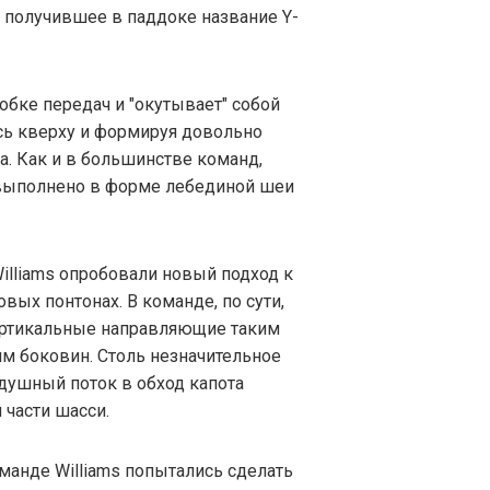
, получившее в паддоке название Y-
обке передач и "окутывает" собой
сь кверху и формируя довольно
а. Как и в большинстве команд,
 выполнено в форме лебединой шеи
illiams опробовали новый подход к
ых понтонах. В команде, по сути,
вертикальные направляющие таким
ям боковин. Столь незначительное
душный поток в обход капота
 части шасси.
манде Williams попытались сделать