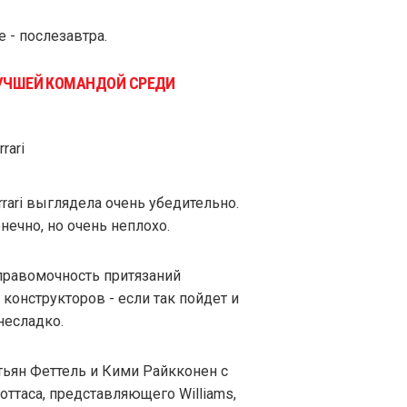
е - послезавтра.
 ЛУЧШЕЙ КОМАНДОЙ СРЕДИ
rari выглядела очень убедительно.
нечно, но очень неплохо.
правомочность притязаний
конструкторов - если так пойдет и
 несладко.
ьян Феттель и Кими Райкконен с
ттаса, представляющего Williams,