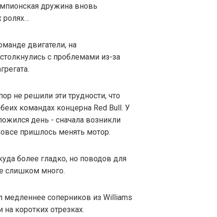
емпионская дружина вновь
х ролях…
оманде двигатели, на
 столкнулись с проблемами из-за
грегата.
пор не решили эти трудности, что
беих командах концерна Red Bull. У
ожился день - сначала возникли
вовсе пришлось менять мотор.
уда более гладко, но поводов для
е слишком много.
л медленнее соперников из Williams
 и на коротких отрезках.