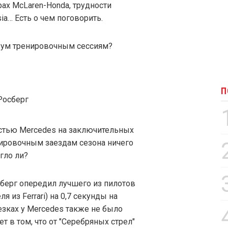
крах McLaren-Honda, трудности
ia… Есть о чем поговорить.
вум тренировочным сессиям?
П
тью Mercedes на заключительных
нировочным заездам сезона ничего
гло ли?
сберг опередил лучшего из пилотов
 из Ferrari) на 0,7 секунды на
резках у Mercedes также не было
т в том, что от "Серебряных стрел"