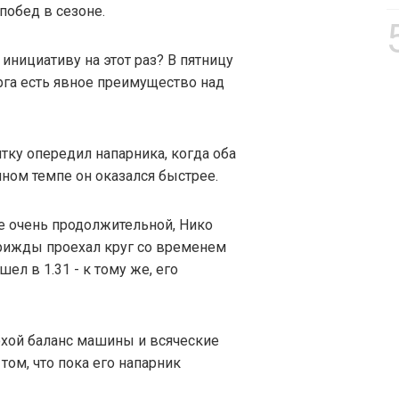
побед в сезоне.
инициативу на этот раз? В пятницу
ерга есть явное преимущество над
ятку опередил напарника, когда оба
чном темпе он оказался быстрее.
не очень продолжительной, Нико
трижды проехал круг со временем
шел в 1.31 - к тому же, его
хой баланс машины и всяческие
том, что пока его напарник