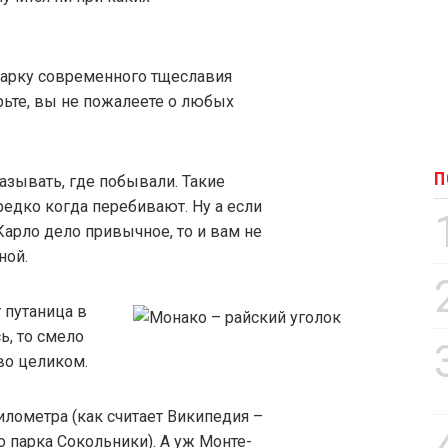
рмарку современного тщеславия
рьте, вы не пожалеете о любых
П
азывать, где побывали. Такие
едко когда перебивают. Ну а если
арло дело привычное, то и вам не
ной.
 путаница в
ь, то смело
во целиком.
ометра (как считает Википедия –
 парка Сокольники). А уж Монте-