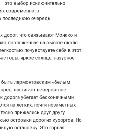
и – это выбор исключительно
иях современного
в последнюю очередь.
рех дорог, что связывают Монако и
ая, проложенная на высоте около
легкостью почувствуете себя в этот
с горы, яркое солнце, лазурное
ся быть лермонтовским «белым
корее, настигает невероятное
ак дорога убегает бесконечными
тся на легких, почти незаметных
тесно прижались друг другу
ью островки дорогих курортов. Но
льную остановку. Это горная