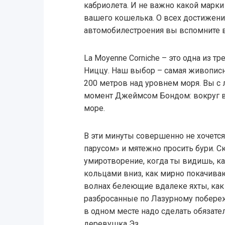
кабриолета. И не важно какой марк
вашего кошелька. О всех достижен
автомобилестроения вы вспомните 
La Moyenne Corniche – это одна из т
Ниццу. Наш выбор – самая живописн
200 метров над уровнем моря. Вы с 
момент Джеймсом Бондом: вокруг ва
море.
В эти минуты совершенно не хочет
парусом» и мятежно просить бури. С
умиротворение, когда ты видишь, к
кольцами вниз, как мирно покачиваю
волнах белеющие вдалеке яхты, как 
разбросанные по Лазурному побереж
в одном месте надо сделать обязате
деревушка Эз.