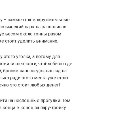
у – самые головокружительные
зотический парк на развалинах
тус весом около тонны разом
же стоит уделить внимание.
 этого уголка, а потому для
новили шезлонги, чтобы было где
, бросив напоследок взгляд на
ько ради этого места уже стоит
очно это стоит любых денег!
йти на неспешные прогулки. Тем
з конца в конец за пару-тройку