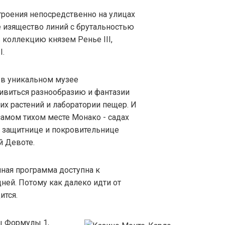
троения непосредственно на улицах
е изящество линий с брутальностью
 коллекцию князем Ренье III,
I.
 в уникальном музее
дивиться разнообразию и фантазии
х растений и лаборатории пещер. И
самом тихом месте Монако - садах
е защитнице и покровительнице
й Девоте.
нная программа доступна к
ней. Потому как далеко идти от
ится.
ы Формулы 1,