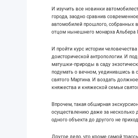
И изучить все новинки автомобилес
города, заодно сравнив современно
автомобилей прошлого, собранных в
отцом нынешнего монарха Альбера I
И пройти курс истории человечества
доисторической антропологии. И по
матушки-природы в саду экзотически
подумать о вечном, уединившись в 
святого Мартина. И воздать должно
княжества и княжеской семьи свято
Впрочем, такая обширная экскурсио
осуществлению даже за несколько д
одного объекта до другого не приход
Другое дело, что кроме самой трасс