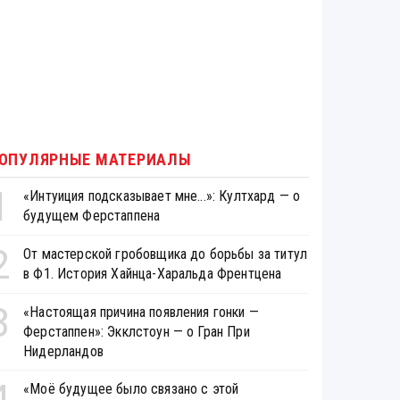
ОПУЛЯРНЫЕ МАТЕРИАЛЫ
1
«Интуиция подсказывает мне...»: Култхард — о
будущем Ферстаппена
2
От мастерской гробовщика до борьбы за титул
в Ф1. История Хайнца-Харальда Френтцена
3
«Настоящая причина появления гонки —
Ферстаппен»: Экклстоун — о Гран При
Нидерландов
4
«Моё будущее было связано с этой