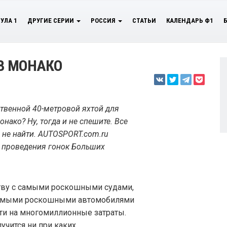
УЛА 1
ДРУГИЕ СЕРИИ
РОССИЯ
СТАТЬИ
КАЛЕНДАРЬ Ф1
 В МОНАКО
ственной 40-метровой яхтой для
нако? Ну, тогда и не спешите. Все
е не найти. AUTOSPORT.com.ru
и проведения гонок Больших
ству с самыми роскошными судами,
самыми роскошными автомобилями
ти на многомиллионные затраты.
учится ни при каких