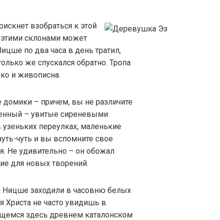
рискнет взобраться к этой
с этими склонами может
Ницше по два часа в день тратил,
олько же спускался обратно. Тропа
ько и живописна.
домики – причем, вы не различите
менный – увитые сиреневыми
 узеньких переулках, маленькие
уть-чуть и вы вспомните свое
я. Не удивительно – он обожал
ие для новых творений.
 и Ницше заходили в часовню белых
 Христа не часто увидишь в
нящемся здесь древнем каталонском