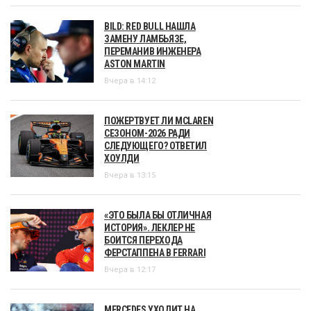
BILD: RED BULL НАШЛА
ЗАМЕНУ ЛАМБЬЯЗЕ,
ПЕРЕМАНИВ ИНЖЕНЕРА
ASTON MARTIN
Вчера в 14:12
ПОЖЕРТВУЕТ ЛИ MCLAREN
СЕЗОНОМ-2026 РАДИ
СЛЕДУЮЩЕГО? ОТВЕТИЛ
ХОУЛДИ
Вчера в 13:15
«ЭТО БЫЛА БЫ ОТЛИЧНАЯ
ИСТОРИЯ». ЛЕКЛЕР НЕ
БОИТСЯ ПЕРЕХОДА
ФЕРСТАППЕНА В FERRARI
Вчера в 12:17
MERCEDES УХОДИТ НА