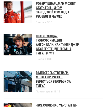
РОБЕРТ ШВАРЦМАН МОЖЕТ
СТАТЬ ГОНЩИКОМ
ЗАВОДСКОЙ КОМАНДЫ
PEUGEOT В FIA WEC
Вчера в 9:10
ШОКИРУЮЩАЯ
ТРАНСФОРМАЦИЯ
АНТОНЕЛЛИ: КАК ТИНЕЙДЖЕР
СТАЛ ПРЕТЕНДЕНТОМ НА
ТИТУЛ В Ф1?
Вчера в 8:30
В MERCEDES ОТВЕТИЛИ,
МОЖЕТ ЛИ РАССЕЛ
ВЕРНУТЬСЯ В БОРЬБУ ЗА
ТИТУЛ
Позавчера в 19:12
«ВСЕ СЛОЖНО». ФЕРСТАППЕН