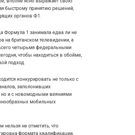
ере, вполне ясно выражает свою
щая быстрому принятию решений,
дящих органов Ф1.
да Формула 1 занимала едва ли не
а на британском телевидении, а
 всего четырьмя федеральными
егодня, чтобы находиться в обойме,
вой подход.
дится конкурировать не только с
аналов, заполонивших
 но и с новомодными веяниями
 разнообразных мобильных
м нельзя не отметить, что
тировка формата квалификации,