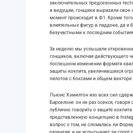
заключительных предсезонных тесто
и ведущие, гонщики выразили свое н
момент происходит в Ф1. Кроме того
влиятельных фигур в паддоке, да и 
безучастными к последним события
За неделю мы услышали откровенн
гонщиков, включая действующего че
поспешном изменении формата ква
защиты кокпита, увеличившихся огр
пилотов с боксами и общем векторе 
Льюис Хэмилтон изо всех сил сдерж
Барселоне: он не раз осёкся, говоря 
публично говорить о защите кокпита
представленную концепцию в Instagr
вопрос о том, не сломалась ли Форму
развития, и не испытывает ли спорт