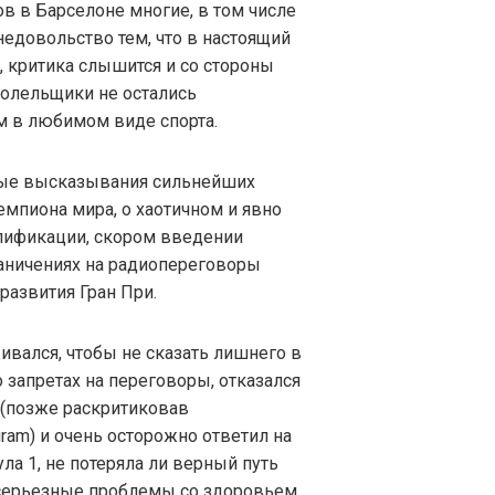
в в Барселоне многие, в том числе
едовольство тем, что в настоящий
, критика слышится и со стороны
болельщики не остались
м в любимом виде спорта.
ые высказывания сильнейших
мпиона мира, о хаотичном и явно
лификации, скором введении
аничениях на радиопереговоры
развития Гран При.
ивался, чтобы не сказать лишнего в
о запретах на переговоры, отказался
 (позже раскритиковав
am) и очень осторожно ответил на
ла 1, не потеряла ли верный путь
 серьезные проблемы со здоровьем.