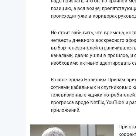
надо признать, что он, по крайней м
позицию, а вся возня, препятствую
происходит уже в коридорах руково
Не стоит забывать, что времена, ког
четверть дневного воскресного эфир
выбор телезрителей ограничивался
каналами, давно ушли в прошлое, и с
необходимо активно адаптировать с
В наше время Большим Призам прихо
сотнями кабельных и спутниковых к
телевизионные ящики потребителей,
прогресса вроде Netflix, YouTube и
приложений.
При это
коррек