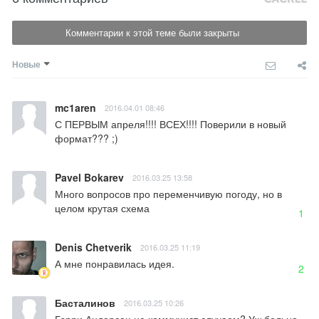
Комментарии к этой теме были закрыты
Новые
mc1aren
2016.04.01 08:46
С ПЕРВЫМ апреля!!!! ВСЕХ!!!! Поверили в новый 
формат??? ;)
Pavel Bokarev
2016.03.25 13:58
Много вопросов про переменчивую погоду, но в 
целом крутая схема
1
Denis Chetverik
2016.03.25 11:19
А мне понравилась идея.
2
Басталинов
2016.03.25 10:26