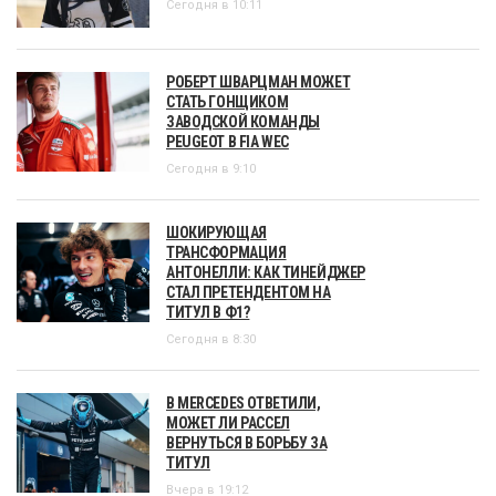
Сегодня в 10:11
РОБЕРТ ШВАРЦМАН МОЖЕТ
СТАТЬ ГОНЩИКОМ
ЗАВОДСКОЙ КОМАНДЫ
PEUGEOT В FIA WEC
Сегодня в 9:10
ШОКИРУЮЩАЯ
ТРАНСФОРМАЦИЯ
АНТОНЕЛЛИ: КАК ТИНЕЙДЖЕР
СТАЛ ПРЕТЕНДЕНТОМ НА
ТИТУЛ В Ф1?
Сегодня в 8:30
В MERCEDES ОТВЕТИЛИ,
МОЖЕТ ЛИ РАССЕЛ
ВЕРНУТЬСЯ В БОРЬБУ ЗА
ТИТУЛ
Вчера в 19:12