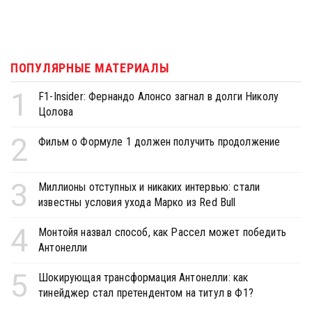
ПОПУЛЯРНЫЕ МАТЕРИАЛЫ
1
F1-Insider: Фернандо Алонсо загнал в долги Николу
Цолова
2
Фильм о Формуле 1 должен получить продолжение
3
Миллионы отступных и никаких интервью: стали
известны условия ухода Марко из Red Bull
4
Монтойя назвал способ, как Рассел может победить
Антонелли
5
Шокирующая трансформация Антонелли: как
тинейджер стал претендентом на титул в Ф1?