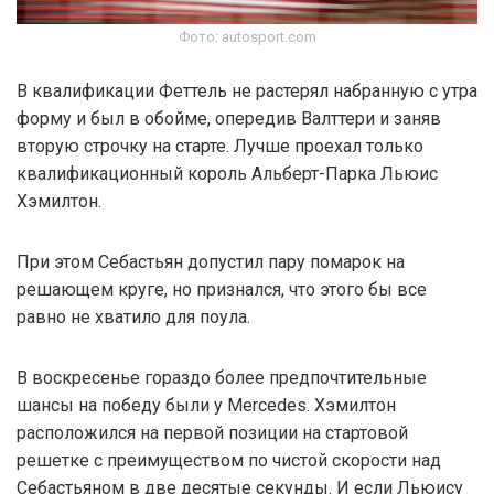
Фото: autosport.com
В квалификации Феттель не растерял набранную с утра
форму и был в обойме, опередив Валттери и заняв
вторую строчку на старте. Лучше проехал только
квалификационный король Альберт-Парка Льюис
Хэмилтон.
При этом Себастьян допустил пару помарок на
решающем круге, но признался, что этого бы все
равно не хватило для поула.
В воскресенье гораздо более предпочтительные
шансы на победу были у Mercedes. Хэмилтон
расположился на первой позиции на стартовой
решетке с преимуществом по чистой скорости над
Себастьяном в две десятые секунды. И если Льюису