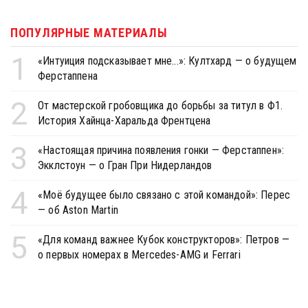
ПОПУЛЯРНЫЕ МАТЕРИАЛЫ
1
«Интуиция подсказывает мне...»: Култхард — о будущем
Ферстаппена
2
От мастерской гробовщика до борьбы за титул в Ф1.
История Хайнца-Харальда Френтцена
3
«Настоящая причина появления гонки — Ферстаппен»:
Экклстоун — о Гран При Нидерландов
4
«Моё будущее было связано с этой командой»: Перес
— об Aston Martin
5
«Для команд важнее Кубок конструкторов»: Петров —
о первых номерах в Mercedes-AMG и Ferrari