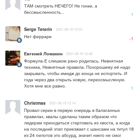
ТАМ смотреть НЕЧЕГО! Не гонки, а 
бессмысленность...
1
Serge Teterin
2021.08.19 15:03
Нет феррари
-1
Евгений Ломакин
2021.08.19 12:46
Формула-Е слишком рано родилась. Невнятная 
техника, Невнятные правила. Похорошему её надо 
закрывать, чтобы имидж до конца не испортить. И 
года через два открыть новую, переосмысленую. 
Хотя мне все равно.
1
Christmas
2021.08.19 12:14
Провал серии в первую очередь в балаганных 
правилах, квалы сделаны таким образом что 
лидерам приходиться стартовать из хвоста, а когда 
на последний этап приезжает с шансами на титул 18 
из 24 пилотов это абсурд, значит никто не смог 