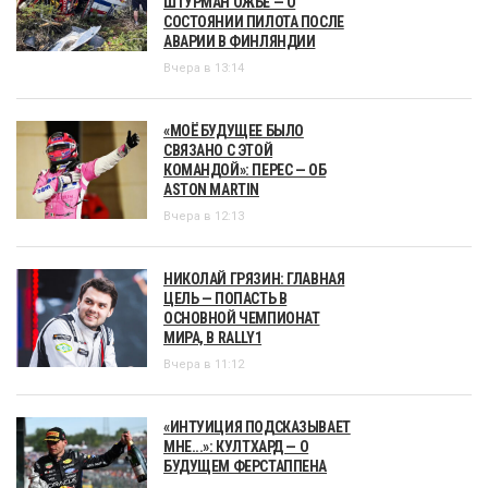
ШТУРМАН ОЖЬЕ — О
СОСТОЯНИИ ПИЛОТА ПОСЛЕ
АВАРИИ В ФИНЛЯНДИИ
Вчера в 13:14
«МОЁ БУДУЩЕЕ БЫЛО
СВЯЗАНО С ЭТОЙ
КОМАНДОЙ»: ПЕРЕС — ОБ
ASTON MARTIN
Вчера в 12:13
НИКОЛАЙ ГРЯЗИН: ГЛАВНАЯ
ЦЕЛЬ — ПОПАСТЬ В
ОСНОВНОЙ ЧЕМПИОНАТ
МИРА, В RALLY1
Вчера в 11:12
«ИНТУИЦИЯ ПОДСКАЗЫВАЕТ
МНЕ...»: КУЛТХАРД — О
БУДУЩЕМ ФЕРСТАППЕНА