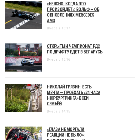
«НЕЯСНО, КОГДА ЭТО
ПРОИЗОЙДЁТ»: ВОЛЬФ — ОБ
ОБНОВЛЕНИЯХ MERCEDES-
AMG
Вчера в 16:17
ОТКРЫТЫЙ ЧЕМПИОНАТ РДС
ПО ДРИФТУ ЕДЕТ В БЕЛАРУСЬ
Вчера в 15:16
НИКОЛАЙ ГРЯЗИН: ЕСТЬ
МЕЧТА — ПРОЕХАТЬ «24 ЧАСА
НЮРБУРГРИНГА» ВСЕЙ
СЕМЬЁЙ
Вчера в 14:15
«ГЛАЗА НЕ МОРГАЛИ,
РЕАКЦИИ НЕ БЫЛО»: