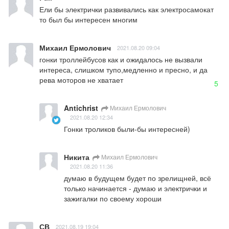
Ели бы электрички развивались как электросамокат 
то был бы интересен многим
Михаил Ермолович
2021.08.20 09:04
гонки троллейбусов как и ожидалось не вызвали  
интереса, слишком тупо,медленно и пресно, и да 
рева моторов не хватает
5
Antichrist
Михаил Ермолович
2021.08.20 12:34
Гонки троликов были-бы интересней)
Никита
Михаил Ермолович
2021.08.20 11:36
думаю в будущем будет по зрелищней, всё 
только начинается - думаю и электрички и 
зажигалки по своему хороши
СВ
2021.08.19 19:04