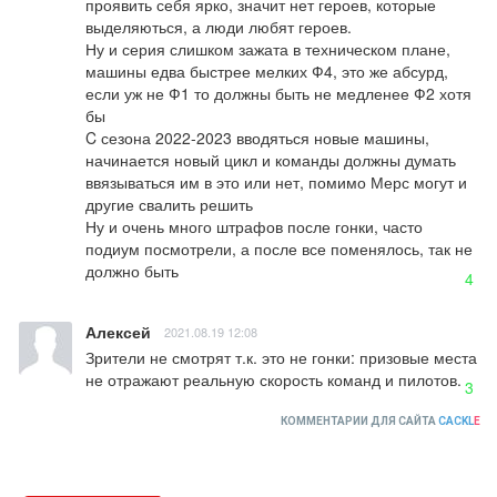
проявить себя ярко, значит нет героев, которые 
выделяються, а люди любят героев.

Ну и серия слишком зажата в техническом плане, 
машины едва быстрее мелких Ф4, это же абсурд, 
если уж не Ф1 то должны быть не медленее Ф2 хотя 
бы

C сезона 2022-2023 вводяться новые машины, 
начинается новый цикл и команды должны думать 
ввязываться им в это или нет, помимо Мерс могут и 
другие свалить решить

Ну и очень много штрафов после гонки, часто 
подиум посмотрели, а после все поменялось, так не 
должно быть
4
Алексей
2021.08.19 12:08
Зрители не смотрят т.к. это не гонки: призовые места 
не отражают реальную скорость команд и пилотов.
3
КОММЕНТАРИИ ДЛЯ САЙТА
CACKL
E