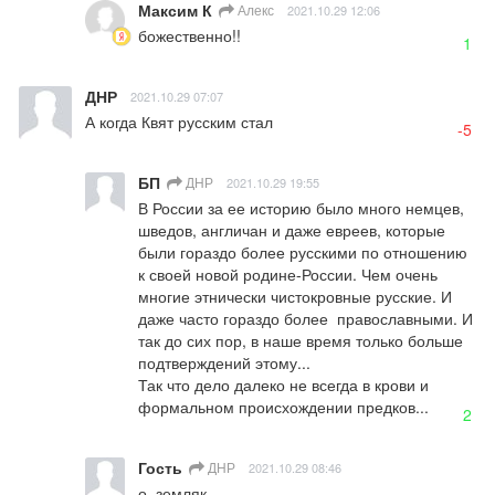
Максим К
Алекс
2021.10.29 12:06
божественно!!
1
ДНР
2021.10.29 07:07
А когда Квят русским стал
-5
БП
ДНР
2021.10.29 19:55
В России за ее историю было много немцев, 
шведов, англичан и даже евреев, которые 
были гораздо более русскими по отношению 
к своей новой родине-России. Чем очень 
многие этнически чистокровные русские. И 
даже часто гораздо более  православными. И 
так до сих пор, в наше время только больше 
подтверждений этому...

Так что дело далеко не всегда в крови и 
формальном происхождении предков...
2
Гость
ДНР
2021.10.29 08:46
о, земляк