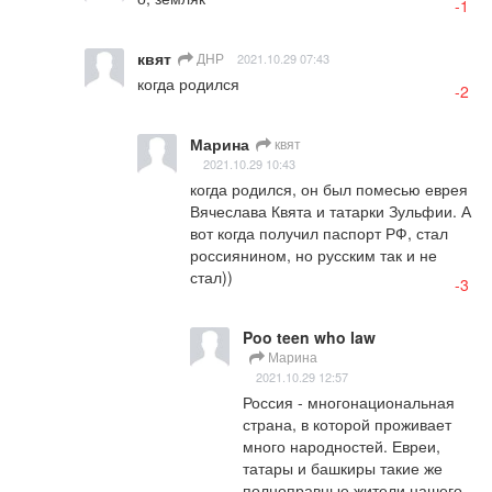
-1
квят
ДНР
2021.10.29 07:43
когда родился
-2
Марина
квят
2021.10.29 10:43
когда родился, он был помесью еврея 
Вячеслава Квята и татарки Зульфии. А 
вот когда получил паспорт РФ, стал 
россиянином, но русским так и не 
стал))
-3
Poo teen who law
Марина
2021.10.29 12:57
Россия - многонациональная 
страна, в которой проживает 
много народностей. Евреи, 
татары и башкиры такие же 
полноправные жители нашего 