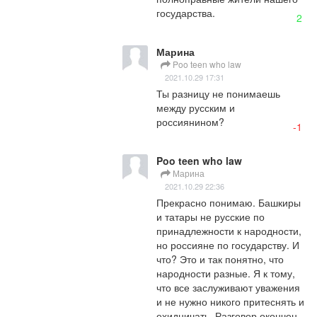
государства.
2
Марина
Poo teen who law
2021.10.29 17:31
Ты разницу не понимаешь 
между русским и 
россиянином?
-1
Poo teen who law
Марина
2021.10.29 22:36
Прекрасно понимаю. Башкиры 
и татары не русские по 
принадлежности к народности, 
но россияне по государству. И 
что? Это и так понятно, что 
народности разные. Я к тому, 
что все заслуживают уважения 
и не нужно никого притеснять и 
ехидничать. Разговор окончен.