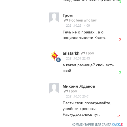
3
Гром
Poo teen who law
2021.10.29 14:09
Речь не о правах , а о 
национальности Квята.
-2
aristarkh
Гром
2021.10.31 22:45
а какая разница? свой есть 
свой
2
Михаил Жданов
Гром
2021.10.30 20:01
Пасти свои позакрывайте, 
ушлёпки хреновы. 
Раскудахтались тут.
-1
КОММЕНТАРИИ ДЛЯ САЙТА
CACKL
E