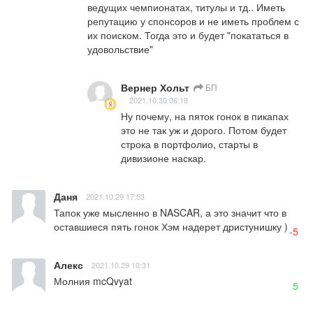
ведущих чемпионатах, титулы и тд.. Иметь 
репутацию у спонсоров и не иметь проблем с 
их поиском. Тогда это и будет "покататься в 
удовольствие"
Вернер Хольт
БП
2021.10.30 06:18
Ну почему, на пяток гонок в пикапах 
это не так уж и дорого. Потом будет 
строка в портфолио, старты в 
дивизионе наскар.
Даня
2021.10.29 17:53
Тапок уже мысленно в NASCAR, а это значит что в 
оставшиеся пять гонок Хэм надерет дристунишку )
-5
Алекс
2021.10.29 10:31
Молния mcQvyat
5