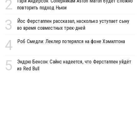
2
Гэри Андерсон: Соперникам Aston Martin будет сложно
повторить подход Ньюи
3
Йос Ферстаппен рассказал, насколько уступает сыну
во время совместных трек-дней
4
Роб Смедли: Леклер потерялся на фоне Хэмилтона
5
Эндрю Бенсон: Сайнс надеется, что Ферстаппен уйдёт
из Red Bull