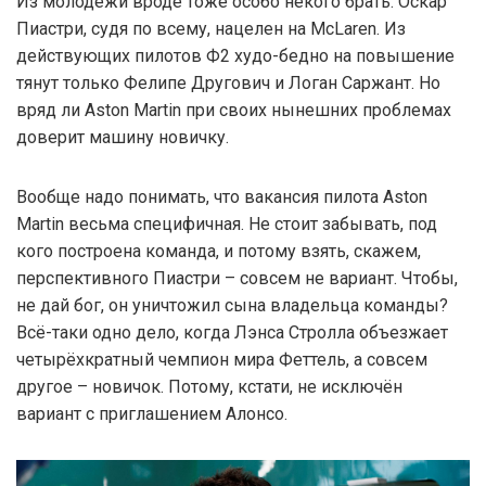
Из молодёжи вроде тоже особо некого брать. Оскар
Пиастри, судя по всему, нацелен на McLaren. Из
действующих пилотов Ф2 худо-бедно на повышение
тянут только Фелипе Другович и Логан Саржант. Но
вряд ли Aston Martin при своих нынешних проблемах
доверит машину новичку.
Вообще надо понимать, что вакансия пилота Aston
Martin весьма специфичная. Не стоит забывать, под
кого построена команда, и потому взять, скажем,
перспективного Пиастри – совсем не вариант. Чтобы,
не дай бог, он уничтожил сына владельца команды?
Всё-таки одно дело, когда Лэнса Стролла объезжает
четырёхкратный чемпион мира Феттель, а совсем
другое – новичок. Потому, кстати, не исключён
вариант с приглашением Алонсо.