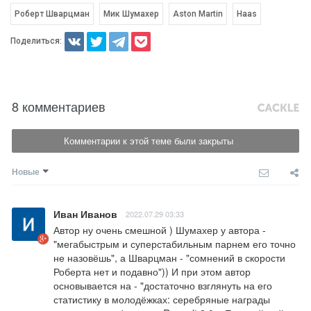
Роберт Шварцман
Мик Шумахер
Aston Martin
Haas
Поделиться:
8 комментариев
Комментарии к этой теме были закрыты
Новые
Иван Иванов
2022.07.29 03:33
Автор ну очень смешной ) Шумахер у автора - 
"мегабыстрым и суперстабильным парнем его точно 
не назовёшь", а Шварцман - "сомнений в скорости 
Роберта нет и подавно")) И при этом автор 
основывается на - "достаточно взглянуть на его 
статистику в молодёжках: серебряные награды 