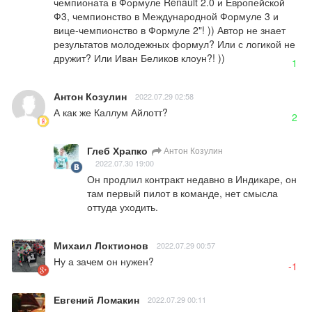
чемпионата в Формуле Renault 2.0 и Европейской 
Ф3, чемпионство в Международной Формуле 3 и 
вице-чемпионство в Формуле 2"! )) Автор не знает 
результатов молодежных формул? Или с логикой не 
дружит? Или Иван Беликов клоун?! ))
1
Антон Козулин
2022.07.29 02:58
А как же Каллум Айлотт?
2
Глеб Храпко
Антон Козулин
2022.07.30 19:00
Он продлил контракт недавно в Индикаре, он 
там первый пилот в команде, нет смысла 
оттуда уходить.
Михаил Локтионов
2022.07.29 00:57
Ну а зачем он нужен?
-1
Евгений Ломакин
2022.07.29 00:11