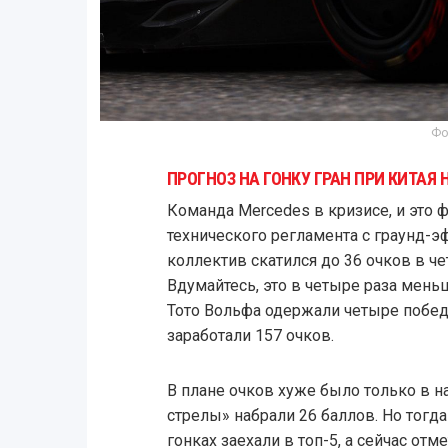
Фо
ПРОГНОЗ НА ГОНКУ ГРАН ПРИ КИТАЯ Н
Команда Mercedes в кризисе, и это ф
технического регламента с граунд-
коллектив скатился до 36 очков в ч
Вдумайтесь, это в четыре раза мень
Тото Вольфа одержали четыре побед
заработали 157 очков.
В плане очков хуже было только в н
стрелы» набрали 26 баллов. Но тогд
гонках заехали в топ-5, а сейчас от