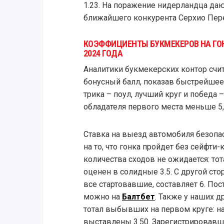
1.23. На поражение нидерландца дают
ближайшего конкурента Серхио Перес
КОЭФФИЦИЕНТЫ БУКМЕКЕРОВ НА ГОН
2024 ГОДА
Аналитики букмекерских контор счит
бонусный балл, показав быстрейшее в
трика – поул, лучший круг и победа –
обладателя первого места меньше 5,
Ставка на выезд автомобиля безопас
на то, что гонка пройдет без сейфти
количества сходов не ожидается: т
оценен в солидные 3.5. С другой сто
все стартовавшие, составляет 6. По
можно на
Балтбет
. Также у наших д
тотал выбывших на первом круге: на 
выставлены 3.50. Зарегистрировав