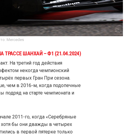
то: Mercedes
А ТРАССЕ ШАНХАЙ – Ф1 (21.04.2024)
акт. На третий год действия
эффектом некогда чемпионский
етырёх первых Гран При сезона.
ше, чем в 2016-м, когда подопечные
ы подряд на старте чемпионата и
ачале 2011-го, когда «Серебряные
а хотя бы они дважды в четырех
метились в первой пятерке только