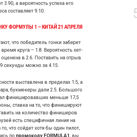
 3.90, а вероятность успеха его
а составляет 9.10.
КУ ФОРМУЛЫ 1 – КИТАЙ 21 АПРЕЛЯ
ают, что победитель гонки заберет
ремя круга – 1.8. Вероятность хет-
 оценена в 2.6. Поставить на отрыв
9 секунды можно за 4.15.
ности выставлена в пределах 1.5, а
-кара, букмекеры дали 2.5. Большого
отал финишировавших меньше 17,5
роны, ставка на то, что финишируют
ставить на количество финишеров
рузей есть специфичная линия на
то, что сойдет хотя бы один пилот,
шись по
промокоду FORMULA1
, вы