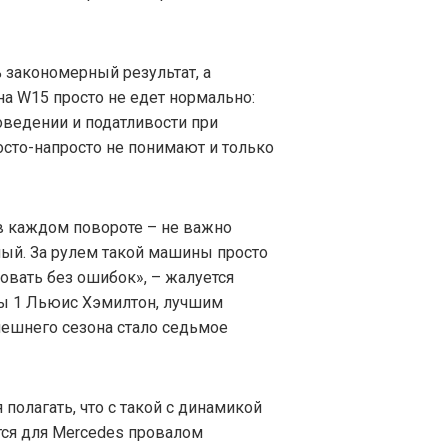
% закономерный результат, а
а W15 просто не едет нормально:
поведении и податливости при
росто-напросто не понимают и только
в каждом повороте – не важно
ный. За рулем такой машины просто
овать без ошибок», – жалуется
ы 1 Льюис Хэмилтон, лучшим
нешнего сезона стало седьмое
полагать, что с такой с динамикой
тся для Mercedes провалом