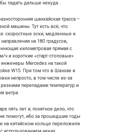
 бы падать дальше некуда...
разносторонняя шанхайская трасса –
ной машины. Тут есть всё, что
е: скоростные эски, медленные и
направления на 180 градусов,
ннющая километровая прямая с
м/ч и короткие «старт-стоповые»
но инженеры Mercedes на такой
ройке W15. При том что в Шанхае и
вки непросто, в том числе из-за
 резкими перепадами температур и
я ветра.
е пять лет и, понятное дело, что
 не помогут, ибо за прошедшие годы
е на китайском кольце переложили
и с использованием неких