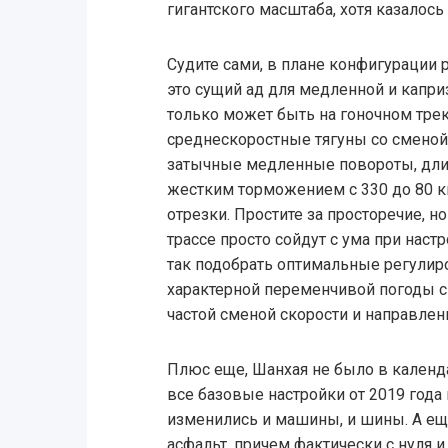
гигантского масштаба, хотя казалось
Судите сами, в плане конфигурации 
это сущий ад для медленной и каприз
только может быть на гоночном трек
среднескоростные тягуны со сменой 
затычные медленные повороты, дли
жестким торможением с 330 до 80 к
отрезки. Простите за просторечие, 
трассе просто сойдут с ума при наст
так подобрать оптимальные регулиро
характерной переменчивой погоды с
частой сменой скорости и направлени
Плюс еще, Шанхая не было в календар
все базовые настройки от 2019 года
изменились и машины, и шины. А ещ
асфальт, причем фактически с нуля 