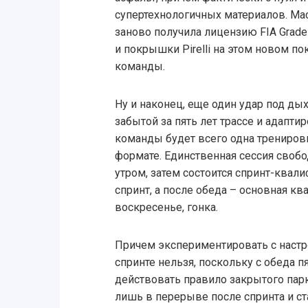
супертехнологичных материалов. Мас
заново получила лицензию FIA Grade
и покрышки Pirelli на этом новом по
команды.
Ну и наконец, еще один удар под ды
забытой за пять лет трассе и адапти
команды будет всего одна тренировк
формате. Единственная сессия своб
утром, затем состоится спринт-квали
спринт, а после обеда – основная кв
воскресенье, гонка.
Причем экспериментировать с настр
спринте нельзя, поскольку с обеда 
действовать правило закрытого парк
лишь в перерыве после спринта и с