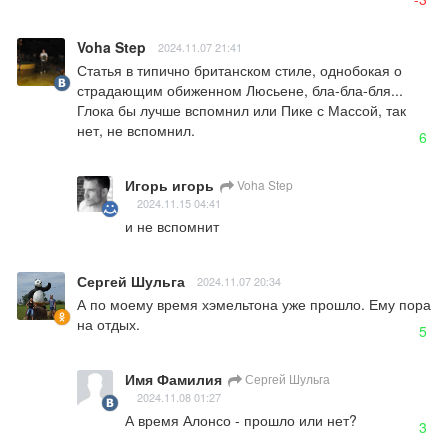
Voha Step
2024.11.07 21:41
Статья в типично британском стиле, однобокая о 
страдающим обиженном Люсьене, бла-бла-бля... 
Глока бы лучше вспомнил или Пике с Массой, так 
нет, не вспомнил.
6
Игорь игорь
Voha Step
2024.11.15 04:41
и не вспомнит
Сергей Шульга
2024.11.07 20:34
А по моему время хэмельтона уже прошло. Ему пора 
на отдых.
5
Имя Фамилия
Сергей Шульга
2024.11.08 01:27
А время Алонсо - прошло или нет?
3