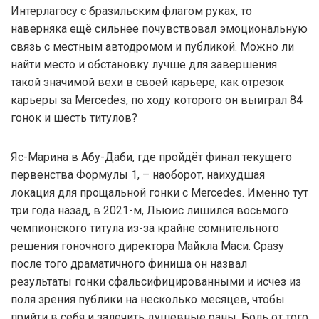
Интерлагосу с бразильским флагом руках, то
наверняка ещё сильнее почувствовал эмоциональную
связь с местным автодромом и публикой. Можно ли
найти место и обстановку лучше для завершения
такой значимой вехи в своей карьере, как отрезок
карьеры за Mercedes, по ходу которого он выиграл 84
гонок и шесть титулов?
Яс-Марина в Абу-Даби, где пройдёт финал текущего
первенства Формулы 1, – наоборот, наихудшая
локация для прощальной гонки с Mercedes. Именно тут
три года назад, в 2021-м, Льюис лишился восьмого
чемпионского титула из-за крайне сомнительного
решения гоночного директора Майкла Маси. Сразу
после того драматичного финиша он назвал
результаты гонки сфальсифицированными и исчез из
поля зрения публики на несколько месяцев, чтобы
прийти в себя и залечить душевные раны. Боль от того