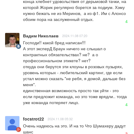
конца хлебнет удовольствия от дерьмовой тачки, на 
которой Жорик регулярно борется за подиум. Хэму 
нужно бежать не из Меринов,  а из ф1. Им с Алонсо 
обоим пора на заслуженный отдых.
4
Вадим Николаев
2024.11.08 07:20
Господи!! какой бред написан!!!  

А этот эксперД Браун ничего не слышал о 
контрактных обязательствах? не?  а о 
профессиональном этикете? нет? 

откуда они берутся эти клоуны в розовых пузырях, 
уровень которых - любительский картинг, где если 
устал можно сказать "не ребя, я домой, дальше без 
меня".

единственная возможность просто так уйти - это 
если предложит команда, но это тоже врядли.. тогда 
уже команда потеряет лицо.
4
focstrot22
2024.11.08 05:32
Очень надеюсь на это. И на то Что Шумахеру дадут 
шанс
-3