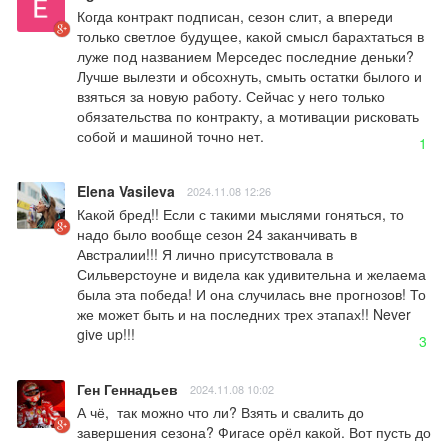
Когда контракт подписан, сезон слит, а впереди 
только светлое будущее, какой смысл барахтаться в 
луже под названием Мерседес последние деньки? 
Лучше вылезти и обсохнуть, смыть остатки былого и 
взяться за новую работу. Сейчас у него только 
обязательства по контракту, а мотивации рисковать 
собой и машиной точно нет.
1
Elena Vasileva
2024.11.08 12:26
Какой бред!! Если с такими мыслями гоняться, то 
надо было вообще сезон 24 заканчивать в 
Австралии!!! Я лично присутствовала в 
Сильверстоуне и видела как удивительна и желаема 
была эта победа! И она случилась вне прогнозов! То 
же может быть и на последних трех этапах!! Never 
give up!!!
3
Ген Геннадьев
2024.11.08 10:02
А чё,  так можно что ли? Взять и свалить до 
завершения сезона? Фигасе орёл какой. Вот пусть до 