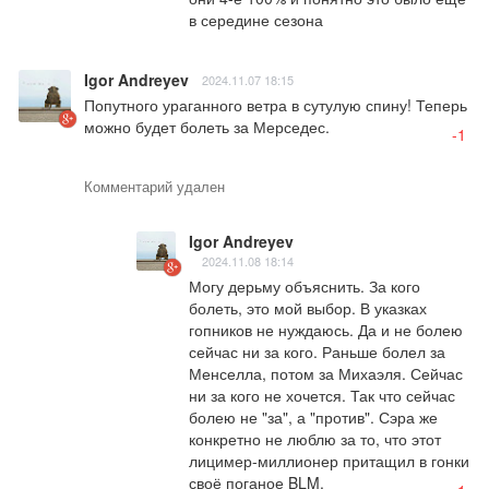
в середине сезона
Igor Andreyev
2024.11.07 18:15
Попутного ураганного ветра в сутулую спину! Теперь 
можно будет болеть за Мерседес.
-1
Комментарий удален
Igor Andreyev
2024.11.08 18:14
Могу дерьму объяснить. За кого 
болеть, это мой выбор. В указках 
гопников не нуждаюсь. Да и не болею 
сейчас ни за кого. Раньше болел за 
Менселла, потом за Михаэля. Сейчас 
ни за кого не хочется. Так что сейчас 
болею не "за", а "против". Сэра же 
конкретно не люблю за то, что этот 
лицимер-миллионер притащил в гонки 
своё поганое BLM.