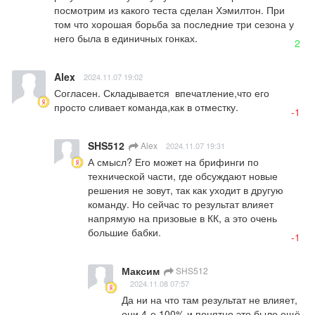
посмотрим из какого теста сделан Хэмилтон. При 
том что хорошая борьба за последние три сезона у 
него была в единичных гонках.
2
Alex
2024.11.07 19:02
Согласен. Складывается  впечатление,что его 
просто сливает команда,как в отместку.
-1
SHS512
Alex
2024.11.07 19:31
А смысл? Его может на брифинги по 
технической части, где обсуждают новые 
решения не зовут, так как уходит в другую 
команду. Но сейчас то результат влияет 
напрямую на призовые в КК, а это очень 
большие бабки.
-1
Максим
SHS512
2024.11.08 07:57
Да ни на что там результат не влияет, 
они 4-е 100% и понятно это было ещё 