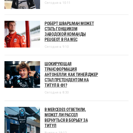
Сегодня в 10:11
РОБЕРТ ШВАРЦМАН МОЖЕТ
СТАТЬ ГОНЩИКОМ
ЗАВОДСКОЙ КОМАНДЫ
PEUGEOT В FIA WEC
Сегодня в 9:10
ШОКИРУЮЩАЯ
ТРАНСФОРМАЦИЯ
АНТОНЕЛЛИ: КАК ТИНЕЙДЖЕР
СТАЛ ПРЕТЕНДЕНТОМ НА
ТИТУЛ В Ф1?
Сегодня в 8:30
В MERCEDES ОТВЕТИЛИ,
МОЖЕТ ЛИ РАССЕЛ
ВЕРНУТЬСЯ В БОРЬБУ ЗА
ТИТУЛ
Вчера в 19:12