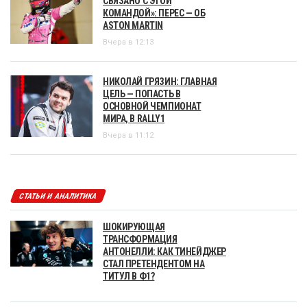
СВЯЗАНО С ЭТОЙ
КОМАНДОЙ»: ПЕРЕС — ОБ
ASTON MARTIN
Вчера в 12:13
НИКОЛАЙ ГРЯЗИН: ГЛАВНАЯ
ЦЕЛЬ — ПОПАСТЬ В
ОСНОВНОЙ ЧЕМПИОНАТ
МИРА, В RALLY1
Вчера в 11:12
СТАТЬИ И АНАЛИТИКА
ШОКИРУЮЩАЯ
ТРАНСФОРМАЦИЯ
АНТОНЕЛЛИ: КАК ТИНЕЙДЖЕР
СТАЛ ПРЕТЕНДЕНТОМ НА
ТИТУЛ В Ф1?