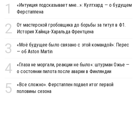
1
«Интуиция подсказывает мне...»: Култхард — о будущем
Ферстаппена
2
От мастерской гробовщика до борьбы за титул в Ф1.
История Хайнца-Харальда Френтцена
3
«Моё будущее было связано с этой командой»: Перес
— об Aston Martin
4
«Глаза не моргали, реакции не было»: штурман Ожье —
о состоянии пилота после аварии в Финляндии
5
«Все сложно». Ферстаппен подвел итог первой
половины сезона