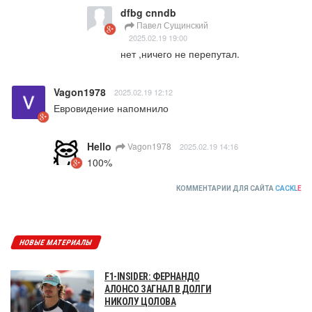
dfbg cnndb
Павел Сущинский
2025.02.19 19:00
нет ,ничего не перепутал.
Vagon1978
2025.02.19 12:12
Евровидение напомнило
Hello
Vagon1978
2025.02.19 14:16
100%
КОММЕНТАРИИ ДЛЯ САЙТА
CACKL
E
НОВЫЕ МАТЕРИАЛЫ
F1-INSIDER: ФЕРНАНДО
АЛОНСО ЗАГНАЛ В ДОЛГИ
НИКОЛУ ЦОЛОВА