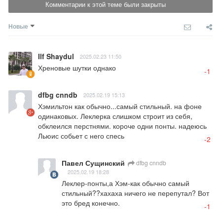
Комментарии к этой теме были закрыты
Новые
Ilf Shaydul
2025.02.23 11:50
Хреновые шутки однако
-1
dfbg cnndb
2025.02.19 15:13
Хэмильтон как обычно...самый стильный. на фоне 
одинаковых. Леклерка слишком строит из себя, 
обклеился перстнями. короче одни понты. надеюсь 
Льюис собьет с него спесь
-2
Павел Сущинский
dfbg cnndb
2025.02.19 18:28
Леклер-понты,а Хэм-как обычно самый 
стильный??хахаха ничего не перепутал? Вот 
это бред конечно.
-1