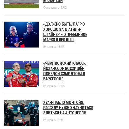
МАЛАЙЗИИ
Сегодня в 9:02
«ДОЛЖНО БЫТЬ, ЛАГРЮ
ХОРОШО ЗАПЛАТИЛИ».
ШТАЙНЕР – О ПРЕЕМНИКЕ
МАРКО В RED BULL
Вчера в 18:55
«ЧЕМПИОНСКИЙ КЛАСС».
ЙОХАНССОН ВОСХИЩЁН
ПОБЕДОЙ ХЭМИЛТОНА В
БАРСЕЛОНЕ
Вчера в 17:58
ХУАН-ПАБЛО МОНТОЙЯ:
РАССЕЛУ НУЖНО НАУЧИТЬСЯ
ЗЛИТЬСЯ НА АНТОНЕЛЛИ
Вчера в 17:01