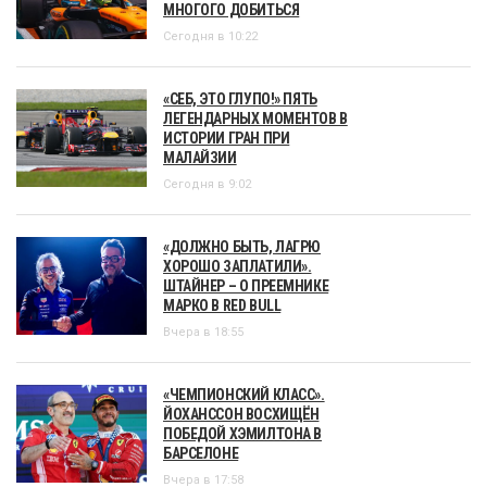
МНОГОГО ДОБИТЬСЯ
Сегодня в 10:22
«СЕБ, ЭТО ГЛУПО!» ПЯТЬ
ЛЕГЕНДАРНЫХ МОМЕНТОВ В
ИСТОРИИ ГРАН ПРИ
МАЛАЙЗИИ
Сегодня в 9:02
«ДОЛЖНО БЫТЬ, ЛАГРЮ
ХОРОШО ЗАПЛАТИЛИ».
ШТАЙНЕР – О ПРЕЕМНИКЕ
МАРКО В RED BULL
Вчера в 18:55
«ЧЕМПИОНСКИЙ КЛАСС».
ЙОХАНССОН ВОСХИЩЁН
ПОБЕДОЙ ХЭМИЛТОНА В
БАРСЕЛОНЕ
Вчера в 17:58