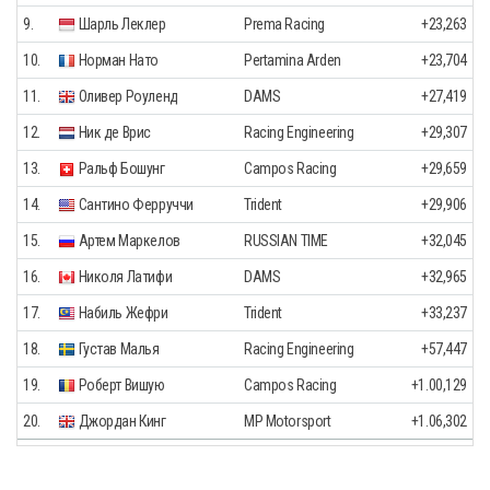
9.
Шарль Леклер
Prema Racing
+23,263
10.
Норман Нато
Pertamina Arden
+23,704
11.
Оливер Роуленд
DAMS
+27,419
12.
Ник де Врис
Racing Engineering
+29,307
13.
Ральф Бошунг
Campos Racing
+29,659
14.
Сантино Ферруччи
Trident
+29,906
15.
Артем Маркелов
RUSSIAN TIME
+32,045
16.
Николя Латифи
DAMS
+32,965
17.
Набиль Жефри
Trident
+33,237
18.
Густав Малья
Racing Engineering
+57,447
19.
Роберт Вишую
Campos Racing
+1.00,129
20.
Джордан Кинг
MP Motorsport
+1.06,302