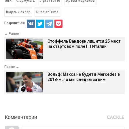
Теги:
Формула 2
Лука Гьотто
Артем Маркелов
Шарль Леклер
Russian Time
Поделиться:
← Ранее
Стоффель Вандорн лишится 25 мест
на стартовом поле ГП Италии
Позже →
Вольф: Макса не будет в Mercedes в
2018-м, но мы следим за ним
Комментарии