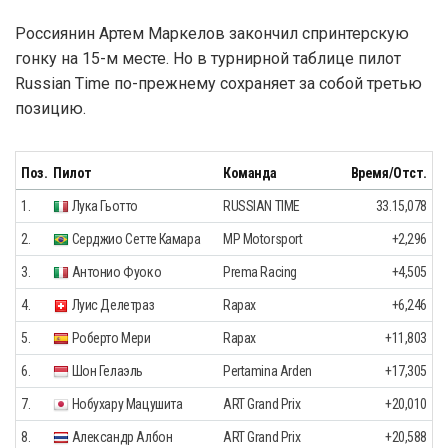
Россиянин Артем Маркелов закончил спринтерскую
гонку на 15-м месте. Но в турнирной таблице пилот
Russian Time по-прежнему сохраняет за собой третью
позицию.
Поз.
Пилот
Команда
Время/Отст.
1.
Лука Гьотто
RUSSIAN TIME
33.15,078
2.
Серджио Сетте Камара
MP Motorsport
+2,296
3.
Антонио Фуоко
Prema Racing
+4,505
4.
Луис Делетраз
Rapax
+6,246
5.
Роберто Мери
Rapax
+11,803
6.
Шон Гелаэль
Pertamina Arden
+17,305
7.
Нобухару Мацушита
ART Grand Prix
+20,010
8.
Александр Албон
ART Grand Prix
+20,588