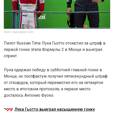
Фото: Autosport.com
Пилот Russian Time Лука Гьотто отомстил за штраф в
первой гонке этапа Формулы 2 в Монце и выиграл
спринт.
Лука одержал победу в субботней главной гонке в
Монце, но постфактум получил пятисекундный штраф
от стюардов, который переместил его на четвертое
место в итоговом протоколе, а первое место
досталось Антонио Фуоко.
Лука Гьотто выиграл насыщенную гонку