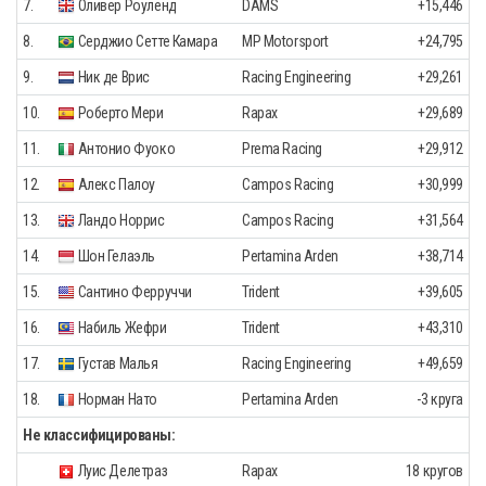
7.
Оливер Роуленд
DAMS
+15,446
8.
Серджио Сетте Камара
MP Motorsport
+24,795
9.
Ник де Врис
Racing Engineering
+29,261
10.
Роберто Мери
Rapax
+29,689
11.
Антонио Фуоко
Prema Racing
+29,912
12.
Алекс Палоу
Campos Racing
+30,999
13.
Ландо Норрис
Campos Racing
+31,564
14.
Шон Гелаэль
Pertamina Arden
+38,714
15.
Сантино Ферруччи
Trident
+39,605
16.
Набиль Жефри
Trident
+43,310
17.
Густав Малья
Racing Engineering
+49,659
18.
Норман Нато
Pertamina Arden
-3 круга
Не классифицированы:
Луис Делетраз
Rapax
18 кругов