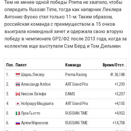
Тем не менее одной победы Prema не хватило, чтобы
опередить Russian Time, тогда как напарник Леклера
Антонио Фуоко стал только 11-м. Таким образом,
российская команда с преимуществом в 15 очков
выиграла командный зачет и одержала свою вторую
победу в чемпионате GP2/Ф2 после 2013 года, когда за
коллектив еще выступали Сэм Бёрд и Том Дильман.
Поз.
Пилот
Команда
Время/Отст.
1.
Шарль Леклер
Prema Racing
41.36,188
2.
Александр Албон
ART Grand Prix
+1,293
3.
Николя Латифи
DAMS
+3,207
4.
Нобухару Мацушита
ART Grand Prix
+4,105
5.
Лука Гьотто
RUSSIAN TIME
+4,952
6.
Артем Маркелов
RUSSIAN TIME
+14,758